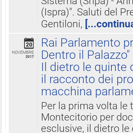
Sistema (Snpa) - Ann
(Ispra)". Saluti del P
Gentiloni,
[...continu
Rai Parlamento pr
20
Dentro il Palazzo"
NOVEMBRE
2017
Il dietro le quint
il racconto dei pro
macchina parlam
Per la prima volta le
Montecitorio per do
esclusive, il dietro le