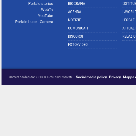
Portale storico
BIOGRAFIA
L'ISTITU
WebTv
AGENDA
LAVORI 
YouTube
NOTIZIE
LEGGI E
Portale Luce - Camera
COMUNICATI
ATTUALI
DISCORSI
RELAZIO
FOTO/VIDEO
Social media policy
Privacy
Mappa d
Camera dei deputati 2015 © Tutti i diritti riservati