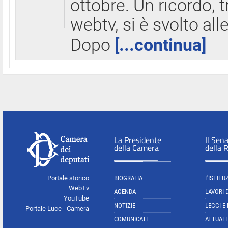
ottobre. Un ricordo, 
webtv, si è svolto all
Dopo
[...continua]
La Presidente
Il Sen
della Camera
della 
Portale storico
BIOGRAFIA
L'ISTITU
WebTv
AGENDA
LAVORI 
YouTube
NOTIZIE
LEGGI E
Portale Luce - Camera
COMUNICATI
ATTUALI