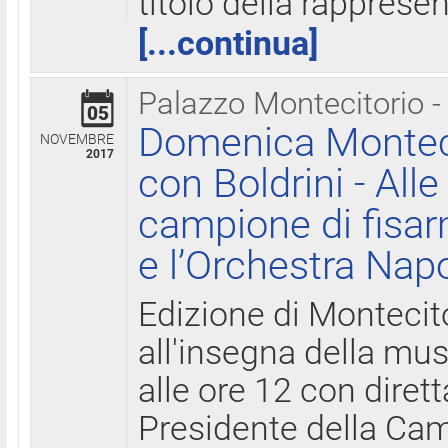
titolo della rapprese
[...continua]
Palazzo Montecitorio -
05
Domenica Monteci
NOVEMBRE
2017
con Boldrini - All
campione di fisar
e l’Orchestra Nap
Edizione di Montecit
all'insegna della mus
alle ore 12 con diret
Presidente della Came