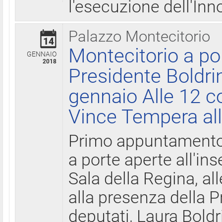
l'esecuzione dell'Inn
Palazzo Montecitorio
14
Montecitorio a po
GENNAIO
2018
Presidente Boldri
gennaio Alle 12 c
Vince Tempera all
Primo appuntamento 
a porte aperte all'in
Sala della Regina, all
alla presenza della 
deputati, Laura Boldri