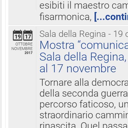
esibiti il maestro c
fisarmonica,
[...cont
Sala della Regina - 19 
19
17
Mostra “comunica
OTTOBRE
NOVEMBRE
Sala della Regina,
2017
al 17 novembre
Tornare alla democra
della seconda guerra 
percorso faticoso, 
straordinario cammin
rinascita. Quel pass