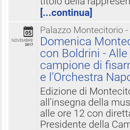
titolo della rapprese
[...continua]
Palazzo Montecitorio -
05
Domenica Monteci
NOVEMBRE
2017
con Boldrini - All
campione di fisar
e l’Orchestra Nap
Edizione di Montecit
all'insegna della mus
alle ore 12 con diret
Presidente della Came