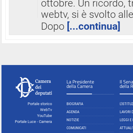
ottobre. Un ricordo, 
webtv, si è svolto all
Dopo
[...continua]
La Presidente
Il Sen
della Camera
della 
Portale storico
BIOGRAFIA
L'ISTITU
WebTv
AGENDA
LAVORI 
YouTube
NOTIZIE
LEGGI E
Portale Luce - Camera
COMUNICATI
ATTUALI