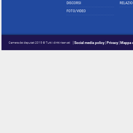
DISCORSI
RELAZIO
FOTO/VIDEO
Social media policy
Privacy
Mappa d
Camera dei deputati 2015 © Tutti i diritti riservati