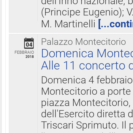
dell'Inno nazionale, 
(Principe Eugenio); V
M. Martinelli
[...cont
Palazzo Montecitorio
04
Domenica Montecit
FEBBRAIO
2018
Alle 11 concerto d
Domenica 4 febbrai
Montecitorio a porte 
piazza Montecitorio, 
dell'Esercito diretta
Triscari Sprimuto. I