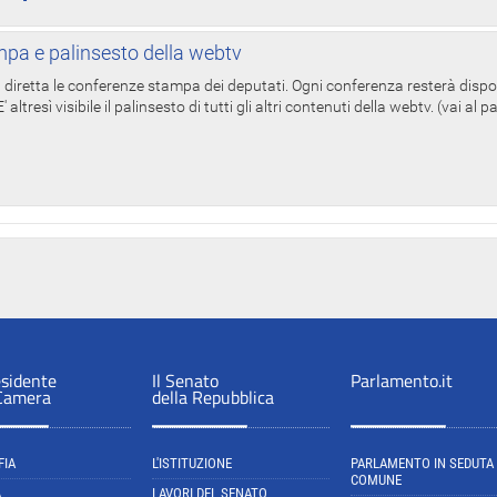
pa e palinsesto della webtv
in diretta le conferenze stampa dei deputati. Ogni conferenza resterà dispo
' altresì visibile il palinsesto di tutti gli altri contenuti della webtv. (vai al 
esidente
Il Senato
Parlamento.it
 Camera
della Repubblica
FIA
L'ISTITUZIONE
PARLAMENTO IN SEDUTA
COMUNE
A
LAVORI DEL SENATO