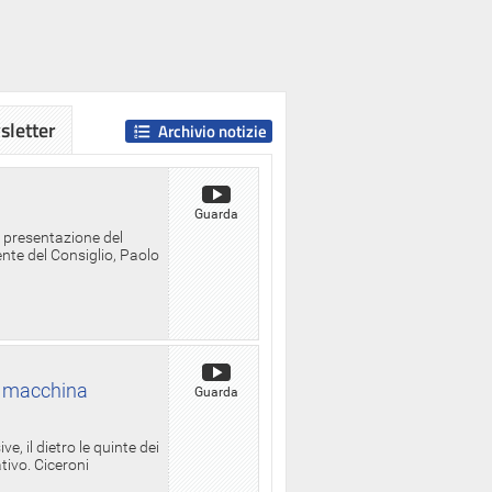
letter
Archivio notizie
Guarda
a presentazione del
ente del Consiglio, Paolo
la macchina
Guarda
, il dietro le quinte dei
ativo. Ciceroni