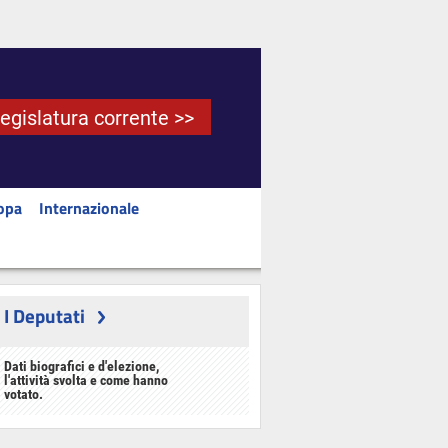
Legislatura corrente >>
opa
Internazionale
I Deputati
Dati biografici e d'elezione,
l'attività svolta e come hanno
votato.