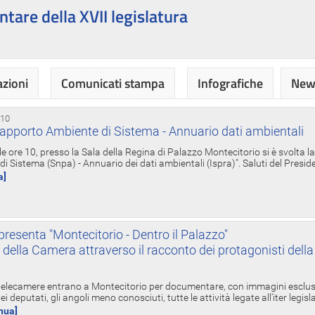
ntare della XVII legislatura
azioni
Comunicati stampa
Infografiche
News
 10
apporto Ambiente di Sistema - Annuario dati ambientali
e ore 10, presso la Sala della Regina di Palazzo Montecitorio si è svolta l
 Sistema (Snpa) - Annuario dei dati ambientali (Ispra)". Saluti del Presid
a]
resenta "Montecitorio - Dentro il Palazzo"
nte della Camera attraverso il racconto dei protagonisti del
 telecamere entrano a Montecitorio per documentare, con immagini esclusive
i deputati, gli angoli meno conosciuti, tutte le attività legate all'iter legisl
inua]