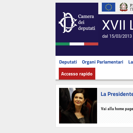
XVII 
dal 15/03/2013 
Deputati
Organi Parlamentari
La
Accesso rapido
La President
Vai alla home page