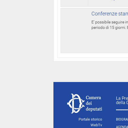
Conferenze stam
E' possibile seguire 
periodo di 15 giorni. E
La Pr
della
Portale storico
BIOGRA
WebTv
AGEND