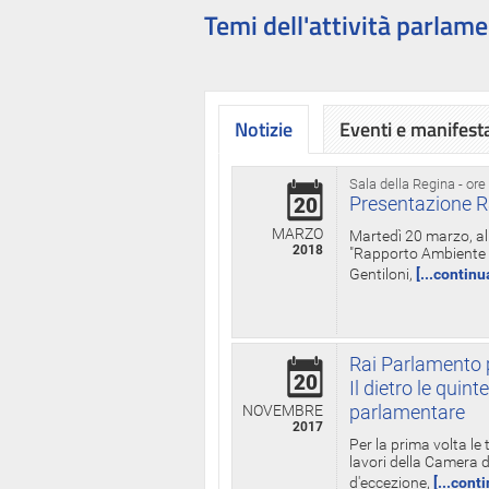
Temi dell'attività parlame
Notizie
Eventi e manifest
Sala della Regina - ore
Presentazione R
20
MARZO
Martedì 20 marzo, all
2018
"Rapporto Ambiente di
Gentiloni,
[...continu
Rai Parlamento p
20
Il dietro le qui
parlamentare
NOVEMBRE
2017
Per la prima volta le
lavori della Camera de
d'eccezione,
[...cont