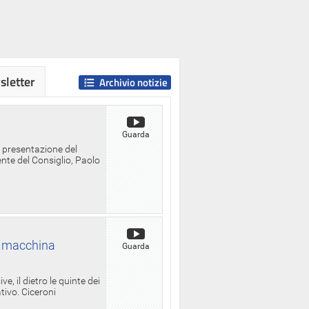
letter
Archivio notizie
Guarda
a presentazione del
ente del Consiglio, Paolo
la macchina
Guarda
, il dietro le quinte dei
ativo. Ciceroni