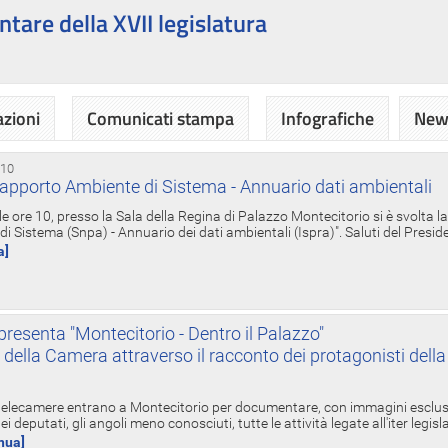
ntare della XVII legislatura
azioni
Comunicati stampa
Infografiche
News
 10
apporto Ambiente di Sistema - Annuario dati ambientali
e ore 10, presso la Sala della Regina di Palazzo Montecitorio si è svolta l
 Sistema (Snpa) - Annuario dei dati ambientali (Ispra)". Saluti del Presid
a]
resenta "Montecitorio - Dentro il Palazzo"
nte della Camera attraverso il racconto dei protagonisti del
 telecamere entrano a Montecitorio per documentare, con immagini esclusive
i deputati, gli angoli meno conosciuti, tutte le attività legate all'iter legisl
inua]