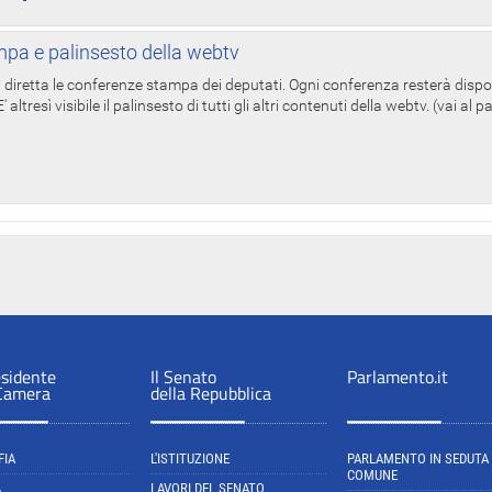
pa e palinsesto della webtv
in diretta le conferenze stampa dei deputati. Ogni conferenza resterà dispo
' altresì visibile il palinsesto di tutti gli altri contenuti della webtv. (vai al 
esidente
Il Senato
Parlamento.it
 Camera
della Repubblica
FIA
L'ISTITUZIONE
PARLAMENTO IN SEDUTA
COMUNE
A
LAVORI DEL SENATO