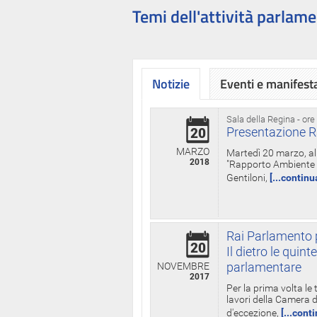
Temi dell'attività parlame
Notizie
Eventi e manifest
Sala della Regina - ore
Presentazione R
20
MARZO
Martedì 20 marzo, all
2018
"Rapporto Ambiente di
Gentiloni,
[...continu
Rai Parlamento p
20
Il dietro le qui
parlamentare
NOVEMBRE
2017
Per la prima volta le
lavori della Camera de
d'eccezione,
[...cont