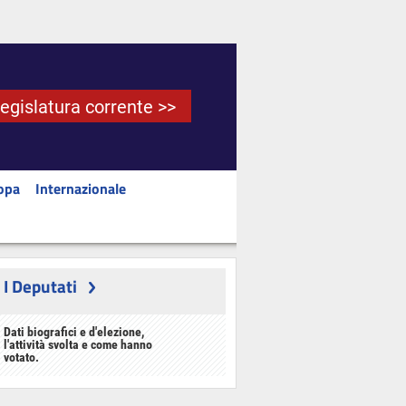
Legislatura corrente >>
opa
Internazionale
I Deputati
Dati biografici e d'elezione,
l'attività svolta e come hanno
votato.