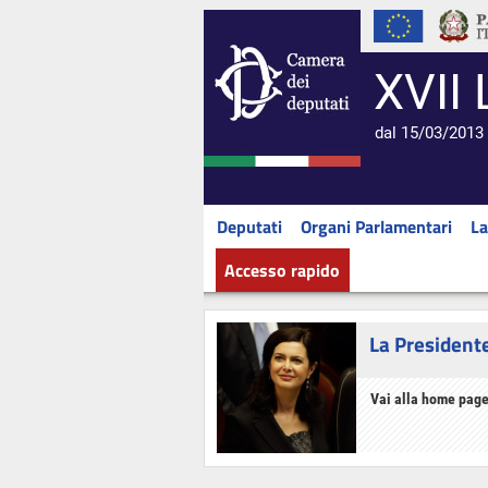
XVII 
dal 15/03/2013 
Deputati
Organi Parlamentari
La
Accesso rapido
La President
Vai alla home page