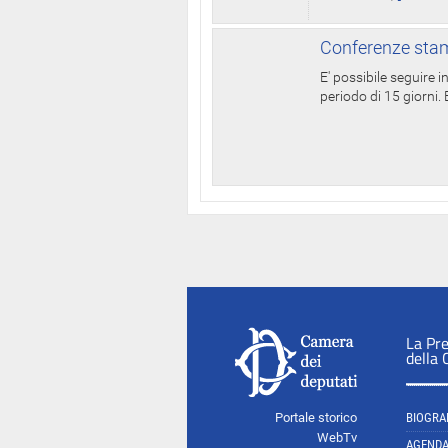
Conferenze stam
E' possibile seguire 
periodo di 15 giorni. E
La Pr
della
Portale storico
BIOGRA
WebTv
AGEND