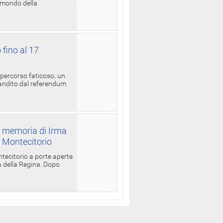
l mondo della
 fino al 17
 percorso faticoso, un
candito dal referendum
a memoria di Irma
a Montecitorio
ntecitorio a porte aperte
la della Regina. Dopo