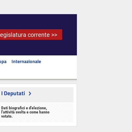
Legislatura corrente >>
opa
Internazionale
I Deputati
Dati biografici e d'elezione,
l'attività svolta e come hanno
votato.