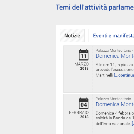
Temi dell'attività parlame
Notizie
Eventi e manifest
Palazzo Montecitorio -
Domenica Monteci
11
MARZO
Alle ore 11, in piazz
2018
prevede l'esecuzione 
Martinelli
[...continu
Palazzo Montecitorio
Domenica Monteci
04
FEBBRAIO
Domenica 4 febbraio 
2018
esibirà la Banda dell
dell'Inno nazionale,
[