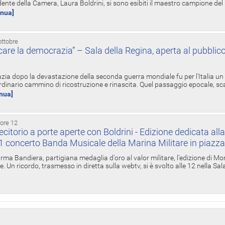
ente della Camera, Laura Boldrini, si sono esibiti il maestro campione de
inua]
ottobre
re la democrazia” – Sala della Regina, aperta al pubblico
zia dopo la devastazione della seconda guerra mondiale fu per l'Italia un
inario cammino di ricostruzione e rinascita. Quel passaggio epocale, s
inua]
 ore 12
torio a porte aperte con Boldrini - Edizione dedicata all
11 concerto Banda Musicale della Marina Militare in piazz
Irma Bandiera, partigiana medaglia d'oro al valor militare, l'edizione di Mo
. Un ricordo, trasmesso in diretta sulla webtv, si è svolto alle 12 nella Sa