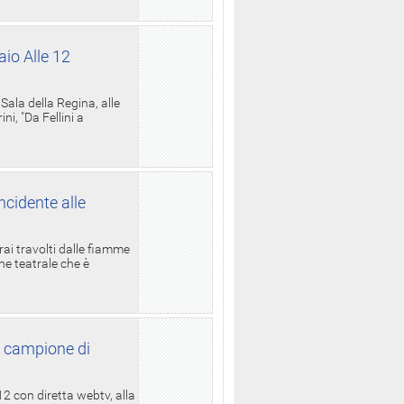
aio Alle 12
ala della Regina, alle
i, "Da Fellini a
ncidente alle
rai travolti dalle fiamme
one teatrale che è
l campione di
12 con diretta webtv, alla