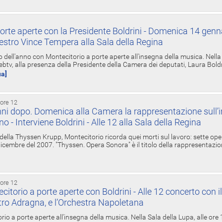
orte aperte con la Presidente Boldrini - Domenica 14 genn
estro Vince Tempera alla Sala della Regina
ell'anno con Montecitorio a porte aperte all'insegna della musica. Nella S
ebtv, alla presenza della Presidente della Camera dei deputati, Laura Boldrin
ua]
 ore 12
ni dopo. Domenica alla Camera la rappresentazione sull’i
ino - Interviene Boldrini - Alle 12 alla Sala della Regina
 della Thyssen Krupp, Montecitorio ricorda quei morti sul lavoro: sette ope
 6 dicembre del 2007. "Thyssen. Opera Sonora" è il titolo della rappresentazi
 ore 12
torio a porte aperte con Boldrini - Alle 12 concerto con i
tro Adragna, e l’Orchestra Napoletana
rio a porte aperte all'insegna della musica. Nella Sala della Lupa, alle ore 