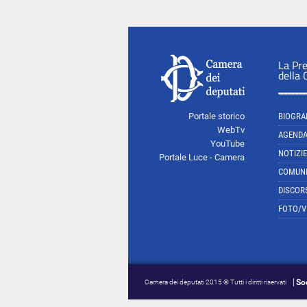
La Pr
della
Portale storico
BIOGRA
WebTv
AGEND
YouTube
NOTIZIE
Portale Luce - Camera
COMUNI
DISCOR
FOTO/V
So
Camera dei deputati 2015 © Tutti i diritti riservati