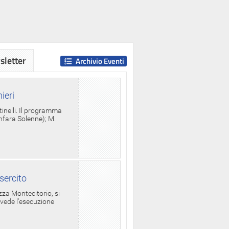
letter
Archivio Eventi
ieri
tinelli. Il programma
anfara Solenne); M.
sercito
za Montecitorio, si
evede l'esecuzione