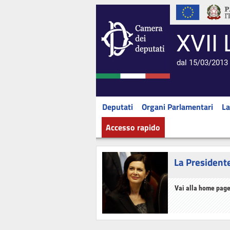
XVII 
dal 15/03/2013 
Deputati
Organi Parlamentari
La
Accesso rapido
La President
Vai alla home page