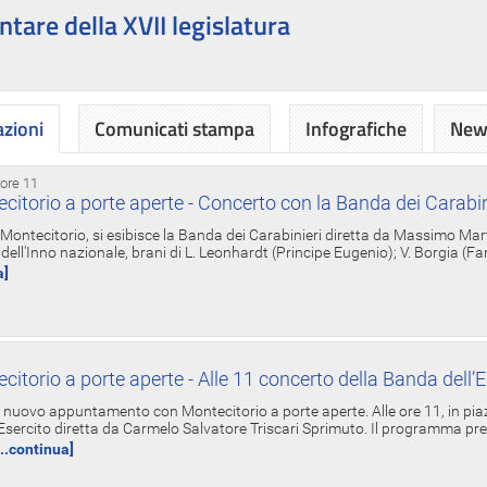
ntare della XVII legislatura
azioni
Comunicati stampa
Infografiche
News
 ore 11
torio a porte aperte - Concerto con la Banda dei Carabin
a Montecitorio, si esibisce la Banda dei Carabinieri diretta da Massimo Mar
dell'Inno nazionale, brani di L. Leonhardt (Principe Eugenio); V. Borgia (F
a]
torio a porte aperte - Alle 11 concerto della Banda dell’E
nuovo appuntamento con Montecitorio a porte aperte. Alle ore 11, in piaz
'Esercito diretta da Carmelo Salvatore Triscari Sprimuto. Il programma pr
...continua]