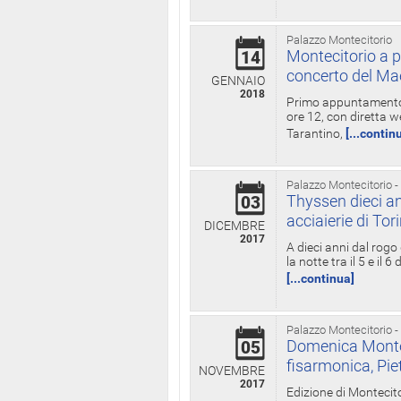
Palazzo Montecitorio
Montecitorio a p
14
concerto del Ma
GENNAIO
2018
Primo appuntamento d
ore 12, con diretta w
Tarantino,
[...contin
Palazzo Montecitorio -
Thyssen dieci an
03
acciaierie di Tor
DICEMBRE
2017
A dieci anni dal rogo
la notte tra il 5 e il
[...continua]
Palazzo Montecitorio -
Domenica Monteci
05
fisarmonica, Pie
NOVEMBRE
2017
Edizione di Montecito