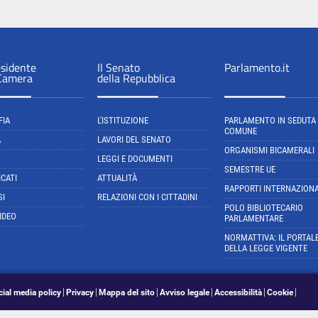
esidente
Il Senato
Parlamento.it
 Camera
della Repubblica
FIA
L'ISTITUZIONE
PARLAMENTO IN SEDUTA
COMUNE
A
LAVORI DEL SENATO
ORGANISMI BICAMERALI
LEGGI E DOCUMENTI
SEMESTRE UE
CATI
ATTUALITÀ
RAPPORTI INTERNAZIONA
SI
RELAZIONI CON I CITTADINI
POLO BIBLIOTECARIO
IDEO
PARLAMENTARE
NORMATTIVA: IL PORTAL
DELLA LEGGE VIGENTE
cial media policy
Privacy
Mappa del sito
Avviso legale
Accessibilità
Cookie