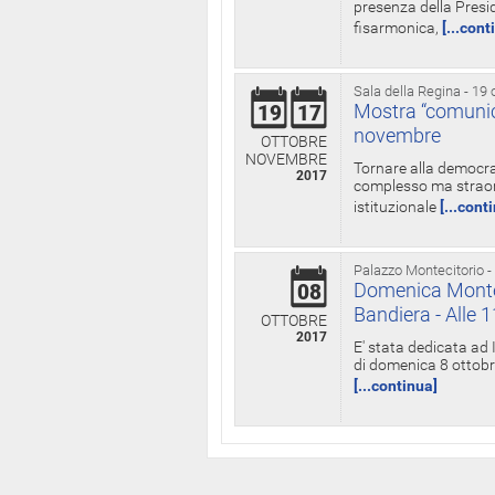
presenza della Presid
fisarmonica,
[...cont
Sala della Regina - 19 
Mostra “comunica
19
17
novembre
OTTOBRE
NOVEMBRE
Tornare alla democra
2017
complesso ma straord
istituzionale
[...cont
Palazzo Montecitorio -
Domenica Monteci
08
Bandiera - Alle 
OTTOBRE
2017
E' stata dedicata ad 
di domenica 8 ottobre
[...continua]