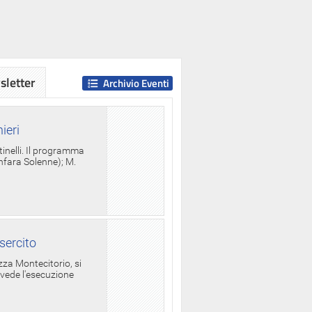
letter
Archivio Eventi
ieri
tinelli. Il programma
anfara Solenne); M.
sercito
za Montecitorio, si
evede l'esecuzione