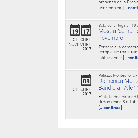
presenza della Presid
fisarmonica,
[...cont
Sala della Regina - 19 
Mostra “comunica
19
17
novembre
OTTOBRE
NOVEMBRE
Tornare alla democra
2017
complesso ma straord
istituzionale
[...cont
Palazzo Montecitorio -
Domenica Monteci
08
Bandiera - Alle 
OTTOBRE
2017
E' stata dedicata ad 
di domenica 8 ottobre
[...continua]