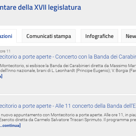
ntare della XVII legislatura
azioni
Comunicati stampa
Infografiche
News
 ore 11
torio a porte aperte - Concerto con la Banda dei Carabin
a Montecitorio, si esibisce la Banda dei Carabinieri diretta da Massimo Mar
dell'Inno nazionale, brani di L. Leonhardt (Principe Eugenio); V. Borgia (F
a]
torio a porte aperte - Alle 11 concerto della Banda dell’E
nuovo appuntamento con Montecitorio a porte aperte. Alle ore 11, in piaz
'Esercito diretta da Carmelo Salvatore Triscari Sprimuto. Il programma pr
...continua]