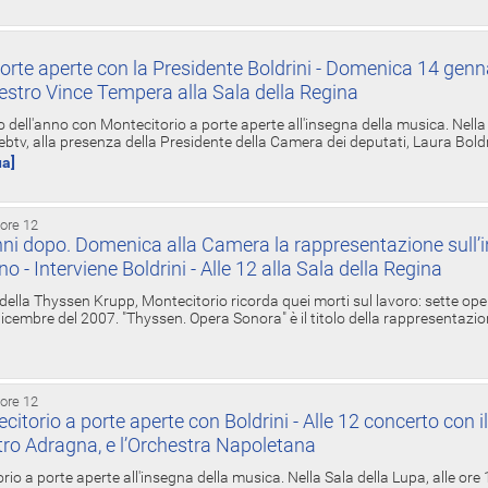
orte aperte con la Presidente Boldrini - Domenica 14 genn
estro Vince Tempera alla Sala della Regina
ell'anno con Montecitorio a porte aperte all'insegna della musica. Nella S
ebtv, alla presenza della Presidente della Camera dei deputati, Laura Boldrin
ua]
 ore 12
ni dopo. Domenica alla Camera la rappresentazione sull’i
ino - Interviene Boldrini - Alle 12 alla Sala della Regina
 della Thyssen Krupp, Montecitorio ricorda quei morti sul lavoro: sette ope
 6 dicembre del 2007. "Thyssen. Opera Sonora" è il titolo della rappresentazi
 ore 12
torio a porte aperte con Boldrini - Alle 12 concerto con i
tro Adragna, e l’Orchestra Napoletana
rio a porte aperte all'insegna della musica. Nella Sala della Lupa, alle ore 