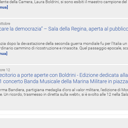
ente della Camera, Laura Boldrini, si sono esibiti il maestro campione de
inua]
ottobre
re la democrazia” – Sala della Regina, aperta al pubblico
zia dopo la devastazione della seconda guerra mondiale fu per l'Italia un
inario cammino di ricostruzione e rinascita. Quel passaggio epocale, s
inua]
 ore 12
torio a porte aperte con Boldrini - Edizione dedicata all
11 concerto Banda Musicale della Marina Militare in piazz
Irma Bandiera, partigiana medaglia d'oro al valor militare, l'edizione di Mo
. Un ricordo, trasmesso in diretta sulla webtv, si è svolto alle 12 nella Sa