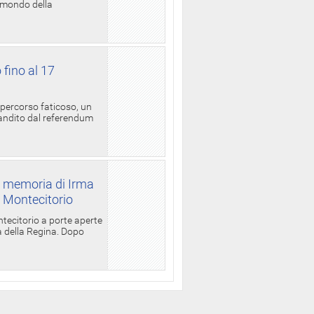
l mondo della
 fino al 17
 percorso faticoso, un
candito dal referendum
a memoria di Irma
a Montecitorio
ntecitorio a porte aperte
la della Regina. Dopo