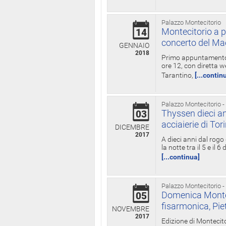
Palazzo Montecitorio
Montecitorio a p
14
concerto del Ma
GENNAIO
2018
Primo appuntamento d
ore 12, con diretta w
Tarantino,
[...contin
Palazzo Montecitorio -
Thyssen dieci an
03
acciaierie di Tor
DICEMBRE
2017
A dieci anni dal rogo
la notte tra il 5 e il
[...continua]
Palazzo Montecitorio -
Domenica Monteci
05
fisarmonica, Pie
NOVEMBRE
2017
Edizione di Montecito