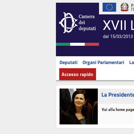
XVII 
dal 15/03/2013 
Deputati
Organi Parlamentari
La
Accesso rapido
La President
Vai alla home page