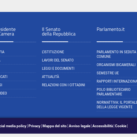
esidente
Il Senato
Parlamento.it
 Camera
della Repubblica
FIA
L'ISTITUZIONE
PARLAMENTO IN SEDUTA
COMUNE
A
LAVORI DEL SENATO
ORGANISMI BICAMERALI
LEGGI E DOCUMENTI
SEMESTRE UE
CATI
ATTUALITÀ
RAPPORTI INTERNAZIONA
SI
RELAZIONI CON I CITTADINI
POLO BIBLIOTECARIO
IDEO
PARLAMENTARE
NORMATTIVA: IL PORTAL
DELLA LEGGE VIGENTE
cial media policy
Privacy
Mappa del sito
Avviso legale
Accessibilità
Cookie