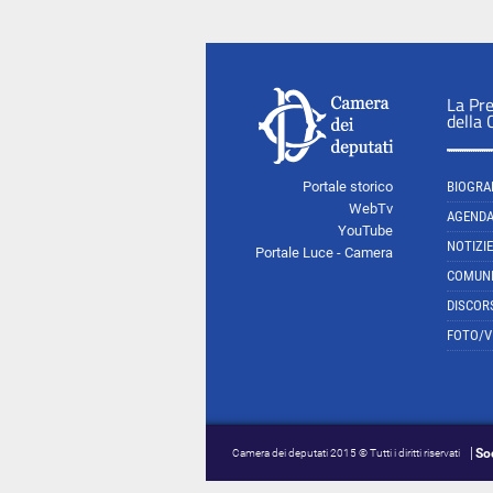
La Pr
della
Portale storico
BIOGRA
WebTv
AGEND
YouTube
NOTIZIE
Portale Luce - Camera
COMUNI
DISCOR
FOTO/V
So
Camera dei deputati 2015 © Tutti i diritti riservati