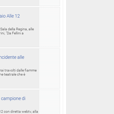
aio Alle 12
ala della Regina, alle
i, "Da Fellini a
ncidente alle
rai travolti dalle fiamme
one teatrale che è
l campione di
12 con diretta webtv, alla