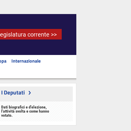
Legislatura corrente >>
opa
Internazionale
I Deputati
Dati biografici e d'elezione,
l'attività svolta e come hanno
votato.