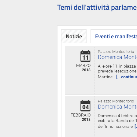
Temi dell'attività parlame
Notizie
Eventi e manifest
Palazzo Montecitorio -
Domenica Monteci
11
MARZO
Alle ore 11, in piazz
2018
prevede l'esecuzione 
Martinelli
[...continu
Palazzo Montecitorio
Domenica Monteci
04
FEBBRAIO
Domenica 4 febbraio 
2018
esibirà la Banda dell
dell'Inno nazionale,
[