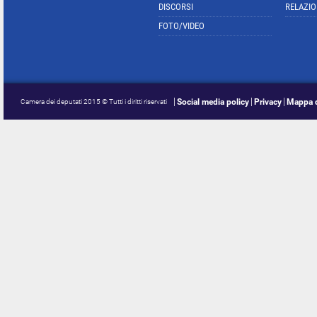
DISCORSI
RELAZIO
FOTO/VIDEO
Social media policy
Privacy
Mappa d
Camera dei deputati 2015 © Tutti i diritti riservati