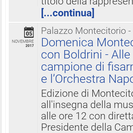
titolo della rapprese
[...continua]
Palazzo Montecitorio -
05
Domenica Monteci
NOVEMBRE
2017
con Boldrini - All
campione di fisar
e l’Orchestra Nap
Edizione di Montecit
all'insegna della mus
alle ore 12 con diret
Presidente della Came