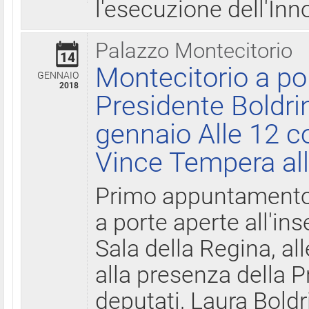
l'esecuzione dell'Inn
Palazzo Montecitorio
14
Montecitorio a po
GENNAIO
2018
Presidente Boldri
gennaio Alle 12 c
Vince Tempera all
Primo appuntamento 
a porte aperte all'in
Sala della Regina, all
alla presenza della 
deputati, Laura Boldri