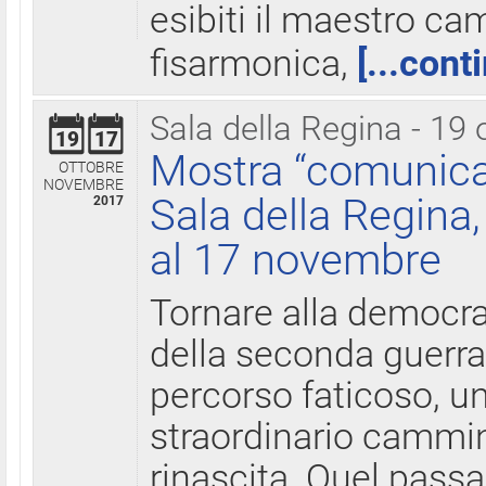
esibiti il maestro c
fisarmonica,
[...cont
Sala della Regina - 19 
19
17
Mostra “comunica
OTTOBRE
NOVEMBRE
Sala della Regina,
2017
al 17 novembre
Tornare alla democra
della seconda guerra 
percorso faticoso, 
straordinario cammin
rinascita. Quel pass