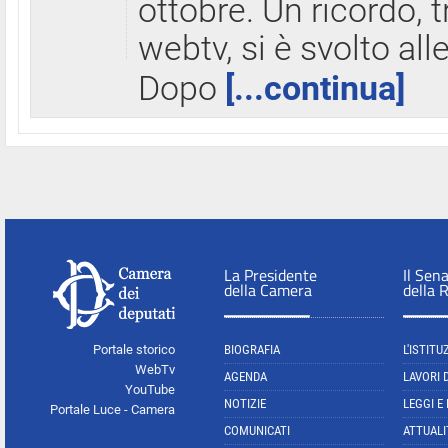
ottobre. Un ricordo, 
webtv, si è svolto all
Dopo
[...continua]
La Presidente
Il Sen
della Camera
della 
Portale storico
BIOGRAFIA
L'ISTITU
WebTv
AGENDA
LAVORI 
YouTube
NOTIZIE
LEGGI E
Portale Luce - Camera
COMUNICATI
ATTUALI