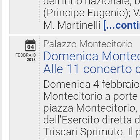
dell'Inno nazionale, 
(Principe Eugenio); V
M. Martinelli
[...cont
Palazzo Montecitorio
04
Domenica Montecit
FEBBRAIO
2018
Alle 11 concerto d
Domenica 4 febbrai
Montecitorio a porte 
piazza Montecitorio, 
dell'Esercito diretta
Triscari Sprimuto. I