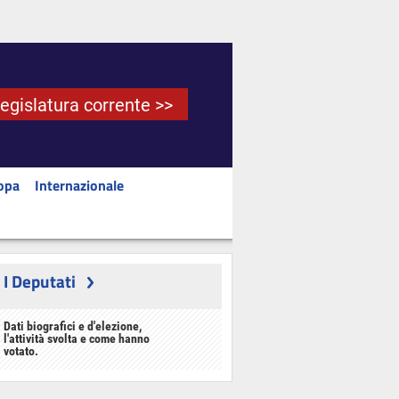
Legislatura corrente >>
opa
Internazionale
I Deputati
Dati biografici e d'elezione,
l'attività svolta e come hanno
votato.