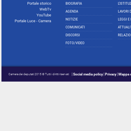
Portale storico
BIOGRAFIA
L'ISTITU
WebTv
AGENDA
LAVORI 
YouTube
NOTIZIE
LEGGI E
Portale Luce - Camera
COMUNICATI
ATTUALI
DISCORSI
RELAZIO
FOTO/VIDEO
Social media policy
Privacy
Mappa d
Camera dei deputati 2015 © Tutti i diritti riservati