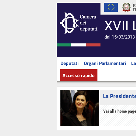
XVII 
dal 15/03/2013 
Deputati
Organi Parlamentari
La
Accesso rapido
La President
Vai alla home page