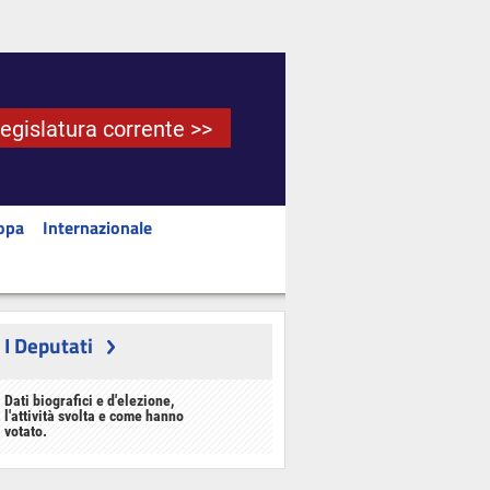
Legislatura corrente >>
opa
Internazionale
I Deputati
Dati biografici e d'elezione,
l'attività svolta e come hanno
votato.