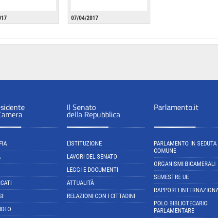
017
07/04/2017
esidente
Il Senato
Parlamento.it
 Camera
della Repubblica
FIA
L'ISTITUZIONE
PARLAMENTO IN SEDUTA
COMUNE
A
LAVORI DEL SENATO
ORGANISMI BICAMERALI
LEGGI E DOCUMENTI
SEMESTRE UE
CATI
ATTUALITÀ
RAPPORTI INTERNAZIONA
SI
RELAZIONI CON I CITTADINI
POLO BIBLIOTECARIO
IDEO
PARLAMENTARE