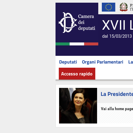
XVII 
dal 15/03/2013 
Deputati
Organi Parlamentari
La
Accesso rapido
La President
Vai alla home page