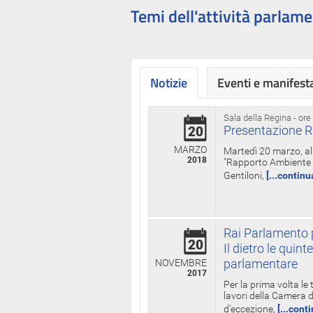
Temi dell'attività parlame
Notizie
Eventi e manifest
Sala della Regina - ore
Presentazione R
20
MARZO
Martedì 20 marzo, all
2018
"Rapporto Ambiente di
Gentiloni,
[...continu
Rai Parlamento p
20
Il dietro le qui
parlamentare
NOVEMBRE
2017
Per la prima volta le
lavori della Camera de
d'eccezione,
[...cont