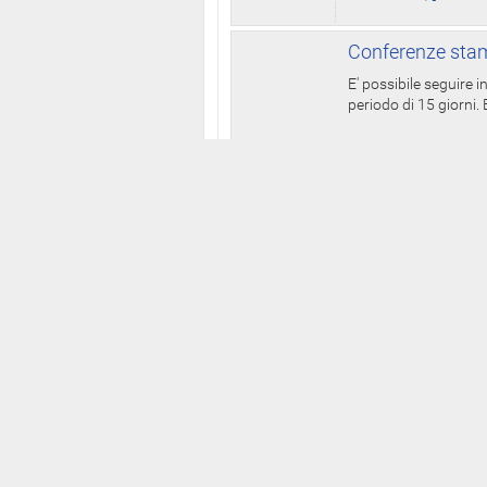
Conferenze stam
E' possibile seguire 
periodo di 15 giorni. E
La Pr
della
Portale storico
BIOGRA
WebTv
AGEND