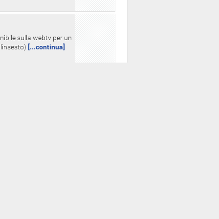
nibile sulla webtv per un
palinsesto)
[...continua]
Altre istituzioni
PRESIDENZA DELLA
REPUBBLICA