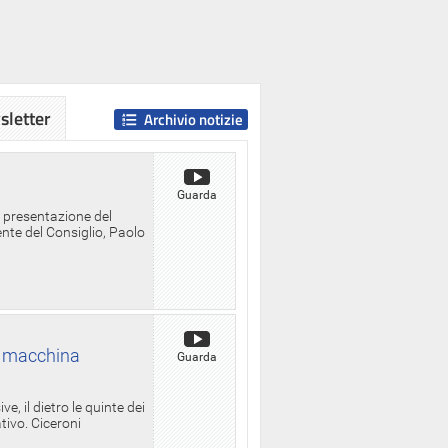
letter
Archivio notizie
Guarda
a presentazione del
ente del Consiglio, Paolo
la macchina
Guarda
, il dietro le quinte dei
ativo. Ciceroni