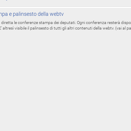
pa e palinsesto della webtv
in diretta le conferenze stampa dei deputati. Ogni conferenza resterà dispo
' altresì visibile il palinsesto di tutti gli altri contenuti della webtv. (vai al 
esidente
Il Senato
Parlamento.it
 Camera
della Repubblica
FIA
L'ISTITUZIONE
PARLAMENTO IN SEDUTA
COMUNE
A
LAVORI DEL SENATO