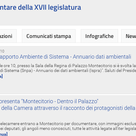
ntare della XVII legislatura
azioni
Comunicati stampa
Infografiche
News
 10
apporto Ambiente di Sistema - Annuario dati ambientali
e ore 10, presso la Sala della Regina di Palazzo Montecitorio si è svolta l
 Sistema (Snpa) - Annuario dei dati ambientali (Ispra)". Saluti del Presid
a]
resenta "Montecitorio - Dentro il Palazzo"
nte della Camera attraverso il racconto dei protagonisti del
 telecamere entrano a Montecitorio per documentare, con immagini esclusive
i deputati, gli angoli meno conosciuti, tutte le attività legate all'iter legisl
inua]