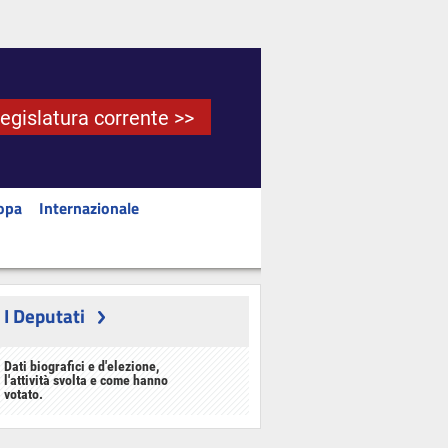
Legislatura corrente >>
opa
Internazionale
I Deputati
Dati biografici e d'elezione,
l'attività svolta e come hanno
votato.