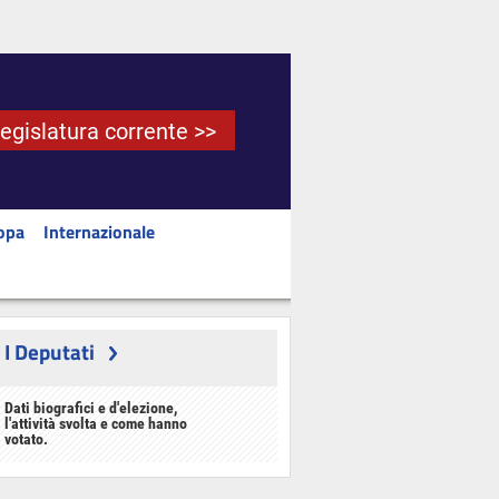
Legislatura corrente >>
opa
Internazionale
I Deputati
Dati biografici e d'elezione,
l'attività svolta e come hanno
votato.