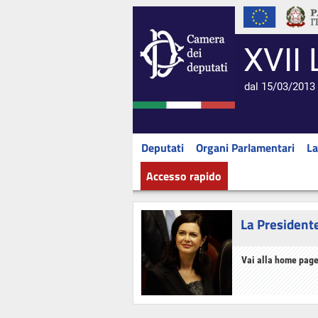
XVII 
dal 15/03/2013 
Deputati
Organi Parlamentari
La
Accesso rapido
La President
Vai alla home page