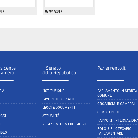
017
07/04/2017
esidente
Il Senato
Parlamento.it
 Camera
della Repubblica
FIA
L'ISTITUZIONE
PARLAMENTO IN SEDUTA
COMUNE
A
LAVORI DEL SENATO
ORGANISMI BICAMERALI
LEGGI E DOCUMENTI
SEMESTRE UE
CATI
ATTUALITÀ
RAPPORTI INTERNAZIONA
SI
RELAZIONI CON I CITTADINI
POLO BIBLIOTECARIO
IDEO
PARLAMENTARE