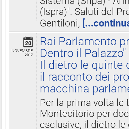
Sistema (Snpa) - Ann
(Ispra)". Saluti del P
Gentiloni,
[...continu
Rai Parlamento pr
20
Dentro il Palazzo"
NOVEMBRE
2017
Il dietro le quint
il racconto dei pro
macchina parlam
Per la prima volta le
Montecitorio per do
esclusive, il dietro le