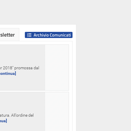
letter
Archivio Comunicati
Hour 2018" promossa dal
.continua]
tura. All'ordine del
inua]