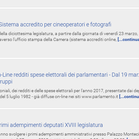
istema accredito per cineoperatori e fotografi
ella diciottesima legislatura, a partire dalla giornata di venerdì 23 marzo, 
averso l'ufficio stampa della Camera (sistema accrediti online,
[...continu
-Line redditi spese elettorali dei parlamentari - Dal 19 mar
Gruppi
oniali, dei redditi e delle spese elettorali per l'anno 2017, presentate dai de
 del 5 luglio 1982 - già diffuse on-line nei siti www.parlamento.it
[...contin
rimi adempimenti deputati XVIII legislatura
tranno svolgere i primi adempimenti amministrativi presso Palazzo Montecit