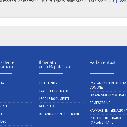
 martedì 27 marzo 2018, tutti i giorni dalle ore 9.00 alle ore 20.30.
[...co
esidente
Il Senato
Parlamento.it
 Camera
della Repubblica
FIA
L'ISTITUZIONE
PARLAMENTO IN SEDUTA
COMUNE
A
LAVORI DEL SENATO
ORGANISMI BICAMERALI
LEGGI E DOCUMENTI
SEMESTRE UE
CATI
ATTUALITÀ
RAPPORTI INTERNAZIONA
SI
RELAZIONI CON I CITTADINI
POLO BIBLIOTECARIO
IDEO
PARLAMENTARE