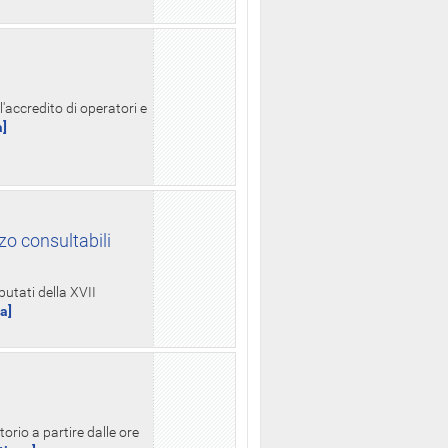
l'accredito di operatori e
a]
zo consultabili
putati della XVII
ua]
orio a partire dalle ore