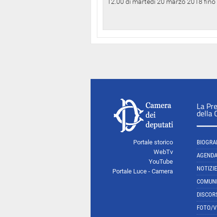
12.00 di martedì 20 marzo 2018 fino a
La Pr
della
Portale storico
BIOGRA
WebTv
AGEND
YouTube
NOTIZIE
Portale Luce - Camera
COMUNI
DISCOR
FOTO/V