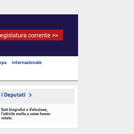
Legislatura corrente >>
opa
Internazionale
I Deputati
Dati biografici e d'elezione,
l'attività svolta e come hanno
votato.