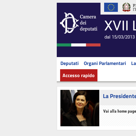
XVII 
dal 15/03/2013 
Deputati
Organi Parlamentari
La
Accesso rapido
La President
Vai alla home page