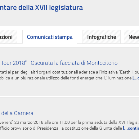
ntare della XVII legislatura
azioni
Comunicati stampa
Infografiche
News
Hour 2018" - Oscurata la facciata di Montecitorio
i al pari degli altri organi costituzionali aderisce all'iniziativa "Earth 
lica a un più razionale utilizzo delle fonti energetiche. L'illuminazione
[..
 della Camera
nerdì 23 marzo 2018 alle ore 11.00 per la prima seduta della XVIII legisla
Ufficio provvisorio di Presidenza; la costituzione della Giunta delle
[...cont