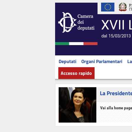
XVII 
dal 15/03/2013 
Deputati
Organi Parlamentari
La
Accesso rapido
La President
Vai alla home page