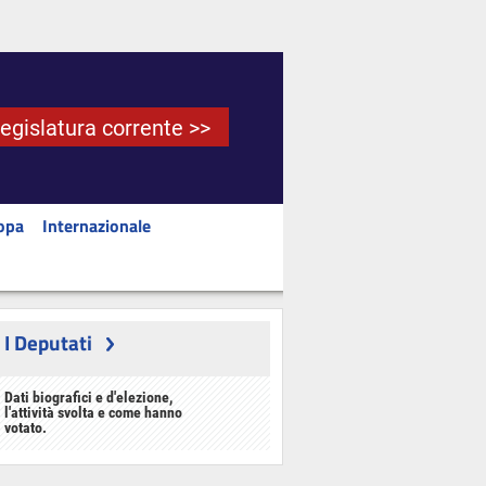
Legislatura corrente >>
opa
Internazionale
I Deputati
Dati biografici e d'elezione,
l'attività svolta e come hanno
votato.