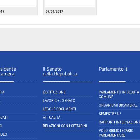
017
07/04/2017
esidente
Il Senato
Parlamento.it
 Camera
della Repubblica
FIA
L'ISTITUZIONE
PARLAMENTO IN SEDUTA
COMUNE
A
LAVORI DEL SENATO
ORGANISMI BICAMERALI
LEGGI E DOCUMENTI
SEMESTRE UE
CATI
ATTUALITÀ
RAPPORTI INTERNAZIONA
SI
RELAZIONI CON I CITTADINI
POLO BIBLIOTECARIO
IDEO
PARLAMENTARE