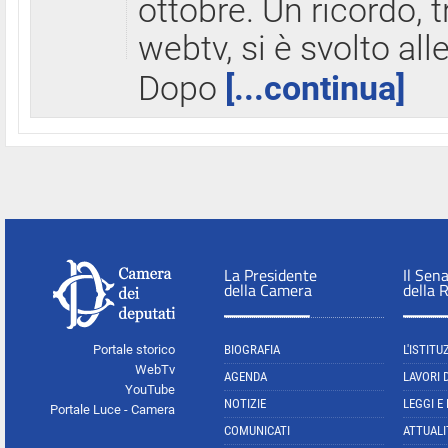
ottobre. Un ricordo, 
webtv, si è svolto all
Dopo
[...continua]
La Presidente
Il Sen
della Camera
della 
Portale storico
BIOGRAFIA
L'ISTITU
WebTv
AGENDA
LAVORI 
YouTube
NOTIZIE
LEGGI E
Portale Luce - Camera
COMUNICATI
ATTUALI