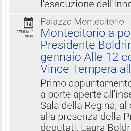
l'esecuzione dell'Inn
Palazzo Montecitorio
14
Montecitorio a po
GENNAIO
2018
Presidente Boldri
gennaio Alle 12 c
Vince Tempera all
Primo appuntamento 
a porte aperte all'in
Sala della Regina, all
alla presenza della 
deputati, Laura Boldri