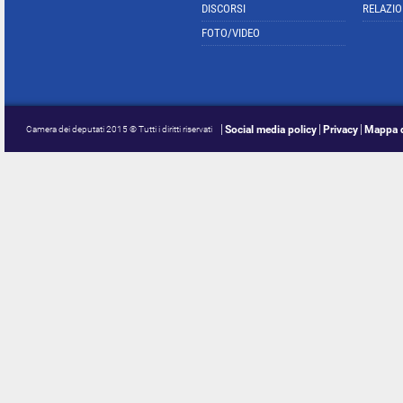
DISCORSI
RELAZIO
FOTO/VIDEO
Social media policy
Privacy
Mappa d
Camera dei deputati 2015 © Tutti i diritti riservati