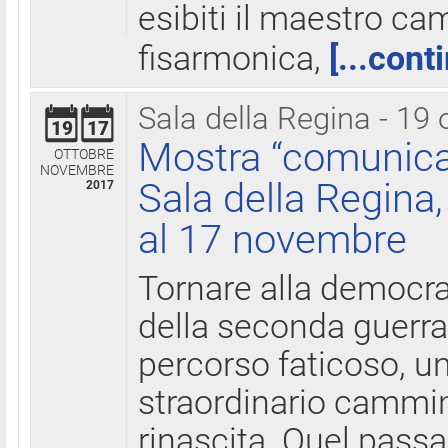
esibiti il maestro c
fisarmonica,
[...cont
Sala della Regina - 19 
19
17
Mostra “comunica
OTTOBRE
NOVEMBRE
Sala della Regina,
2017
al 17 novembre
Tornare alla democra
della seconda guerra 
percorso faticoso, 
straordinario cammin
rinascita. Quel pass