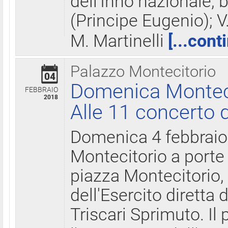
dell'Inno nazionale, 
(Principe Eugenio); V
M. Martinelli
[...cont
Palazzo Montecitorio
04
Domenica Montecit
FEBBRAIO
2018
Alle 11 concerto d
Domenica 4 febbrai
Montecitorio a porte 
piazza Montecitorio, 
dell'Esercito diretta
Triscari Sprimuto. I