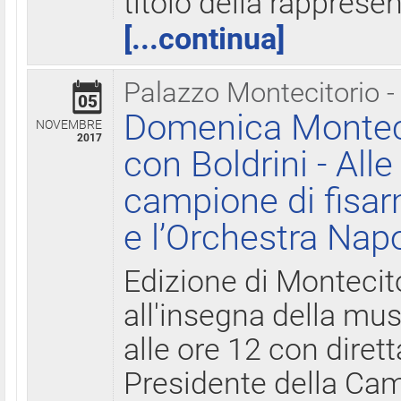
titolo della rapprese
[...continua]
Palazzo Montecitorio -
05
Domenica Monteci
NOVEMBRE
2017
con Boldrini - All
campione di fisar
e l’Orchestra Nap
Edizione di Montecit
all'insegna della mus
alle ore 12 con diret
Presidente della Came