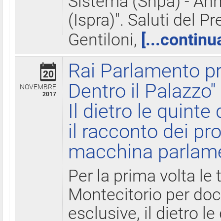
Sistema (Snpa) - Ann
(Ispra)". Saluti del P
Gentiloni,
[...continu
Rai Parlamento pr
20
Dentro il Palazzo"
NOVEMBRE
2017
Il dietro le quint
il racconto dei pro
macchina parlam
Per la prima volta le
Montecitorio per do
esclusive, il dietro le