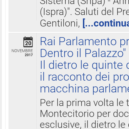
Sistema (Snpa) - Ann
(Ispra)". Saluti del P
Gentiloni,
[...continu
Rai Parlamento pr
20
Dentro il Palazzo"
NOVEMBRE
2017
Il dietro le quint
il racconto dei pro
macchina parlam
Per la prima volta le
Montecitorio per do
esclusive, il dietro le