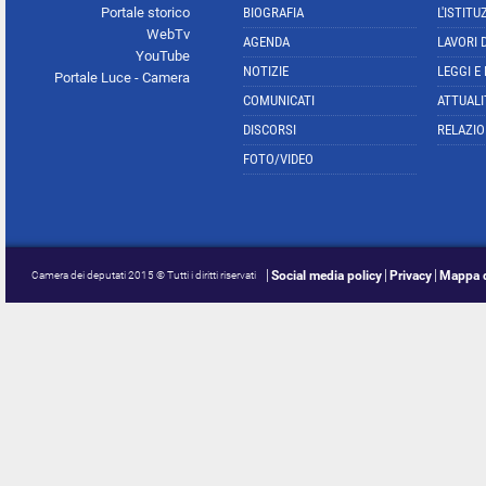
Portale storico
BIOGRAFIA
L'ISTITU
WebTv
AGENDA
LAVORI 
YouTube
NOTIZIE
LEGGI E
Portale Luce - Camera
COMUNICATI
ATTUALI
DISCORSI
RELAZIO
FOTO/VIDEO
Social media policy
Privacy
Mappa d
Camera dei deputati 2015 © Tutti i diritti riservati