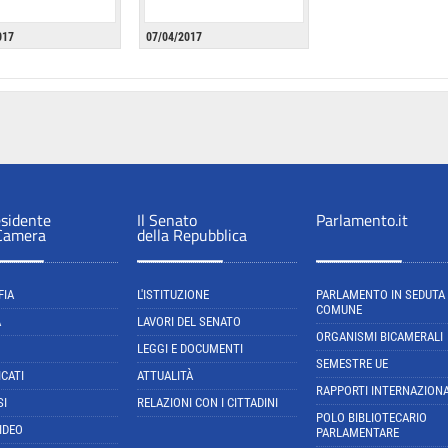
017
07/04/2017
esidente
Il Senato
Parlamento.it
 Camera
della Repubblica
FIA
L'ISTITUZIONE
PARLAMENTO IN SEDUTA
COMUNE
A
LAVORI DEL SENATO
ORGANISMI BICAMERALI
LEGGI E DOCUMENTI
SEMESTRE UE
CATI
ATTUALITÀ
RAPPORTI INTERNAZIONA
SI
RELAZIONI CON I CITTADINI
POLO BIBLIOTECARIO
IDEO
PARLAMENTARE