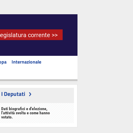
Legislatura corrente >>
opa
Internazionale
I Deputati
Dati biografici e d'elezione,
l'attività svolta e come hanno
votato.