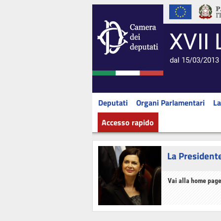
XVII 
dal 15/03/2013 
Deputati
Organi Parlamentari
La
Accesso rapido
La President
Vai alla home page