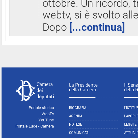
ottobre. Un ricordo, 
webtv, si è svolto all
Dopo
[...continua]
La Presidente
Il Sen
della Camera
della 
Portale storico
BIOGRAFIA
L'ISTITU
WebTv
AGENDA
LAVORI 
YouTube
NOTIZIE
LEGGI E
Portale Luce - Camera
COMUNICATI
ATTUALI