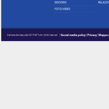
DISCORSI
RELAZIO
FOTO/VIDEO
Social media policy
Privacy
Mappa d
Camera dei deputati 2015 © Tutti i diritti riservati