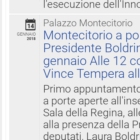
l'esecuzione dell'Inn
Palazzo Montecitorio
14
Montecitorio a po
GENNAIO
2018
Presidente Boldri
gennaio Alle 12 c
Vince Tempera all
Primo appuntamento 
a porte aperte all'in
Sala della Regina, all
alla presenza della 
deputati, Laura Boldri