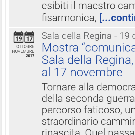
esibiti il maestro c
fisarmonica,
[...cont
Sala della Regina - 19 
19
17
Mostra “comunica
OTTOBRE
NOVEMBRE
Sala della Regina,
2017
al 17 novembre
Tornare alla democra
della seconda guerra 
percorso faticoso, 
straordinario cammin
rinascita. Quel pass