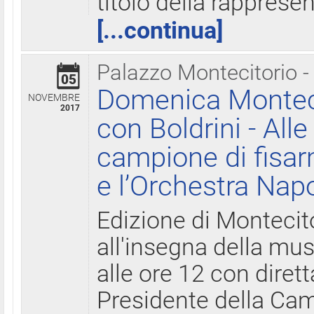
titolo della rapprese
[...continua]
Palazzo Montecitorio -
05
Domenica Monteci
NOVEMBRE
2017
con Boldrini - All
campione di fisar
e l’Orchestra Nap
Edizione di Montecit
all'insegna della mus
alle ore 12 con diret
Presidente della Came