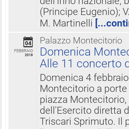
dell'Inno nazionale, 
(Principe Eugenio); V
M. Martinelli
[...cont
Palazzo Montecitorio
04
Domenica Montecit
FEBBRAIO
2018
Alle 11 concerto d
Domenica 4 febbrai
Montecitorio a porte 
piazza Montecitorio, 
dell'Esercito diretta
Triscari Sprimuto. I