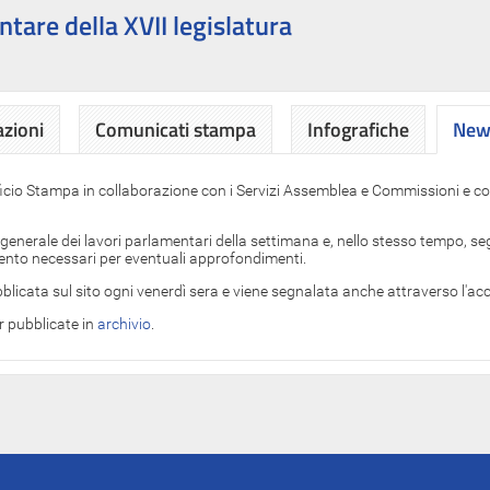
ntare della XVII legislatura
azioni
Comunicati stampa
Infografiche
News
News
ficio Stampa in collaborazione con i Servizi Assemblea e Commissioni e con
 generale dei lavori parlamentari della settimana e, nello stesso tempo, segn
imento necessari per eventuali approfondimenti.
blicata sul sito ogni venerdì sera e viene segnalata anche attraverso l'a
er pubblicate in
archivio
.