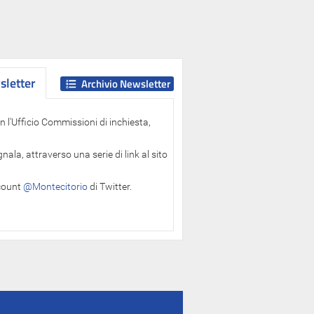
letter
letter
Archivio Newsletter
 l'Ufficio Commissioni di inchiesta,
ala, attraverso una serie di link al sito
ccount
@Montecitorio
di Twitter.