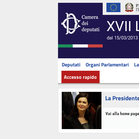
XVII 
dal 15/03/2013 
Deputati
Organi Parlamentari
La
Accesso rapido
La President
Vai alla home page