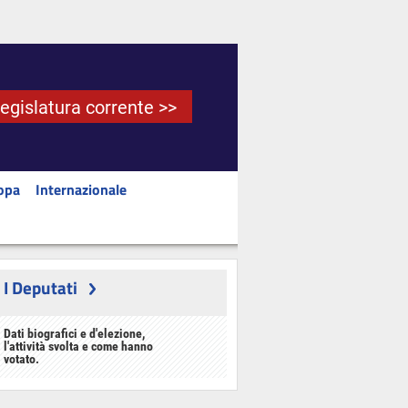
Legislatura corrente >>
opa
Internazionale
I Deputati
Dati biografici e d'elezione,
l'attività svolta e come hanno
votato.