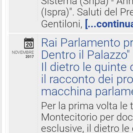
Sistema (Snpa) - Ann
(Ispra)". Saluti del P
Gentiloni,
[...continu
Rai Parlamento pr
20
Dentro il Palazzo"
NOVEMBRE
2017
Il dietro le quint
il racconto dei pro
macchina parlam
Per la prima volta le
Montecitorio per do
esclusive, il dietro le