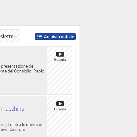
letter
Archivio notizie
Guarda
a presentazione del
ente del Consiglio, Paolo
la macchina
Guarda
, il dietro le quinte dei
ativo. Ciceroni