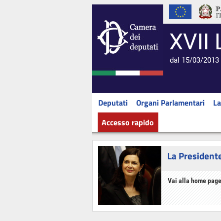
XVII 
dal 15/03/2013 
Deputati
Organi Parlamentari
La
Accesso rapido
La President
Vai alla home page