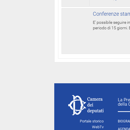
Conferenze stam
E' possibile seguire 
periodo di 15 giorni. E
La Pr
della
Portale storico
BIOGRA
WebTv
AGEND