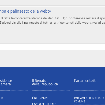
pa e palinsesto della webtv
in diretta le conferenze stampa dei deputati. Ogni conferenza resterà dispo
' altresì visibile il palinsesto di tutti gli altri contenuti della webtv. (vai al 
esidente
Il Senato
Parlamento.it
 Camera
della Repubblica
FIA
L'ISTITUZIONE
PARLAMENTO IN SEDUTA
COMUNE
A
LAVORI DEL SENATO