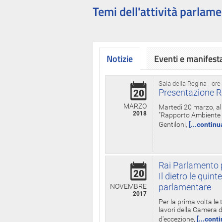
Temi dell'attività parlame
Notizie
Eventi e manifest
Sala della Regina - ore
Presentazione R
20
MARZO
Martedì 20 marzo, all
2018
"Rapporto Ambiente di
Gentiloni,
[...continu
Rai Parlamento p
20
Il dietro le qui
parlamentare
NOVEMBRE
2017
Per la prima volta le
lavori della Camera de
d'eccezione,
[...cont