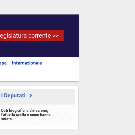
Legislatura corrente >>
opa
Internazionale
I Deputati
Dati biografici e d'elezione,
l'attività svolta e come hanno
votato.