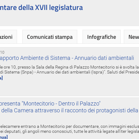
ntare della XVII legislatura
azioni
Comunicati stampa
Infografiche
News
 10
apporto Ambiente di Sistema - Annuario dati ambientali
e ore 10, presso la Sala della Regina di Palazzo Montecitorio si è svolta l
 Sistema (Snpa) - Annuario dei dati ambientali (Ispra)". Saluti del Presid
a]
resenta "Montecitorio - Dentro il Palazzo"
nte della Camera attraverso il racconto dei protagonisti del
 telecamere entrano a Montecitorio per documentare, con immagini esclusive
i deputati, gli angoli meno conosciuti, tutte le attività legate all'iter legisl
inua]