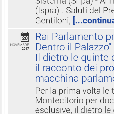
Sistema (Snpa) - Ann
(Ispra)". Saluti del P
Gentiloni,
[...continu
Rai Parlamento pr
20
Dentro il Palazzo"
NOVEMBRE
2017
Il dietro le quint
il racconto dei pro
macchina parlam
Per la prima volta le
Montecitorio per do
esclusive, il dietro le