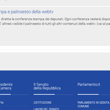
pa e palinsesto della webtv
in diretta le conferenze stampa dei deputati. Ogni conferenza resterà dispo
' altresì visibile il palinsesto di tutti gli altri contenuti della webtv. (vai al 
esidente
Il Senato
Parlamento.it
 Camera
della Repubblica
FIA
L'ISTITUZIONE
PARLAMENTO IN SEDUTA
COMUNE
A
LAVORI DEL SENATO