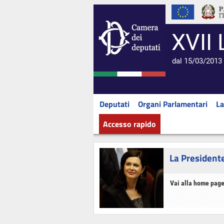
XVII 
dal 15/03/2013 
Deputati
Organi Parlamentari
La
Accesso rapido
La President
Vai alla home page