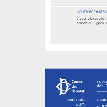
Conferenze stam
E' possibile seguire 
periodo di 15 giorni. E
La Pr
della
Portale storico
BIOGRA
WebTv
AGEND