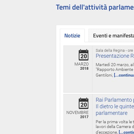
Temi dell'attività parlame
Notizie
Eventi e manifest
Sala della Regina - ore
Presentazione R
20
MARZO
Martedì 20 marzo, all
2018
"Rapporto Ambiente di
Gentiloni,
[...continu
Rai Parlamento p
20
Il dietro le qui
parlamentare
NOVEMBRE
2017
Per la prima volta le
lavori della Camera de
d'eccezione,
[...cont