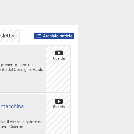
letter
Archivio notizie
Guarda
a presentazione del
ente del Consiglio, Paolo
la macchina
Guarda
, il dietro le quinte dei
ativo. Ciceroni