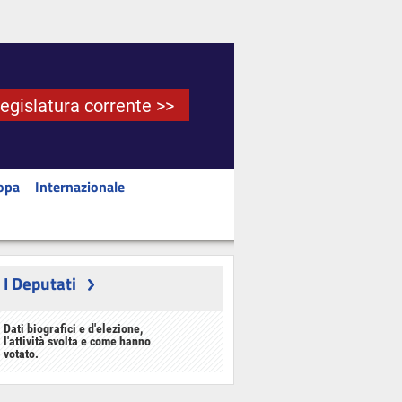
Legislatura corrente >>
opa
Internazionale
I Deputati
Dati biografici e d'elezione,
l'attività svolta e come hanno
votato.