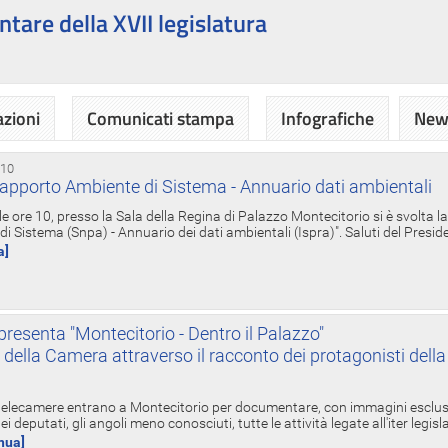
ntare della XVII legislatura
azioni
Comunicati stampa
Infografiche
News
 10
apporto Ambiente di Sistema - Annuario dati ambientali
e ore 10, presso la Sala della Regina di Palazzo Montecitorio si è svolta l
 Sistema (Snpa) - Annuario dei dati ambientali (Ispra)". Saluti del Presid
a]
resenta "Montecitorio - Dentro il Palazzo"
nte della Camera attraverso il racconto dei protagonisti del
 telecamere entrano a Montecitorio per documentare, con immagini esclusive
i deputati, gli angoli meno conosciuti, tutte le attività legate all'iter legisl
inua]