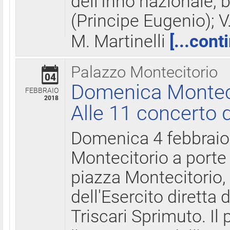
dell'Inno nazionale, 
(Principe Eugenio); V
M. Martinelli
[...cont
Palazzo Montecitorio
04
Domenica Montecit
FEBBRAIO
2018
Alle 11 concerto d
Domenica 4 febbrai
Montecitorio a porte 
piazza Montecitorio, 
dell'Esercito diretta
Triscari Sprimuto. I