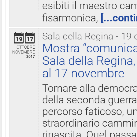
esibiti il maestro c
fisarmonica,
[...cont
Sala della Regina - 19 
19
17
Mostra “comunica
OTTOBRE
NOVEMBRE
Sala della Regina,
2017
al 17 novembre
Tornare alla democra
della seconda guerra 
percorso faticoso, 
straordinario cammin
rinascita. Quel pass