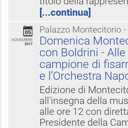
titolo della rapprese
[...continua]
Palazzo Montecitorio -
05
Domenica Monteci
NOVEMBRE
2017
con Boldrini - All
campione di fisar
e l’Orchestra Nap
Edizione di Montecit
all'insegna della mus
alle ore 12 con diret
Presidente della Came