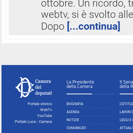
ottobre. Un ricordo, 
webtv, si è svolto all
Dopo
[...continua]
La Presidente
Il Sen
della Camera
della 
Portale storico
BIOGRAFIA
L'ISTITU
WebTv
AGENDA
LAVORI 
YouTube
NOTIZIE
LEGGI E
Portale Luce - Camera
COMUNICATI
ATTUALI