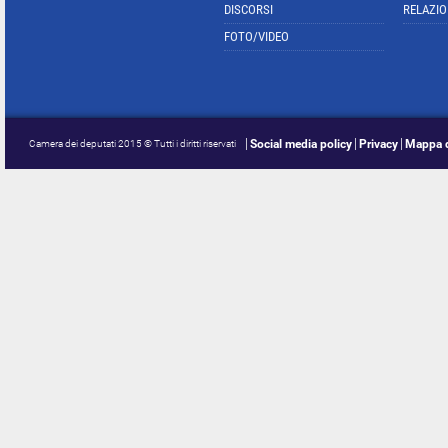
DISCORSI
RELAZIO
FOTO/VIDEO
Social media policy
Privacy
Mappa d
Camera dei deputati 2015 © Tutti i diritti riservati