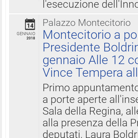
l'esecuzione dell'Inn
Palazzo Montecitorio
14
Montecitorio a po
GENNAIO
2018
Presidente Boldri
gennaio Alle 12 c
Vince Tempera all
Primo appuntamento 
a porte aperte all'in
Sala della Regina, all
alla presenza della 
deputati, Laura Boldri