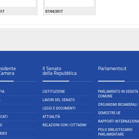
017
07/04/2017
esidente
Il Senato
Parlamento.it
 Camera
della Repubblica
FIA
L'ISTITUZIONE
PARLAMENTO IN SEDUTA
COMUNE
A
LAVORI DEL SENATO
ORGANISMI BICAMERALI
LEGGI E DOCUMENTI
SEMESTRE UE
CATI
ATTUALITÀ
RAPPORTI INTERNAZIONA
SI
RELAZIONI CON I CITTADINI
POLO BIBLIOTECARIO
IDEO
PARLAMENTARE