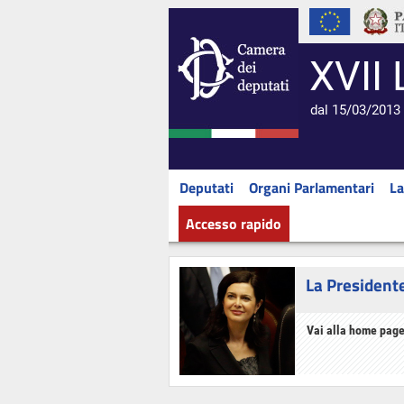
XVII 
dal 15/03/2013 
Deputati
Organi Parlamentari
La
Accesso rapido
La President
Vai alla home page