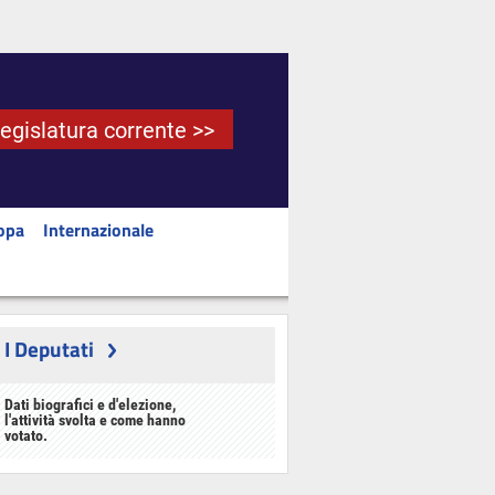
Legislatura corrente >>
opa
Internazionale
I Deputati
Dati biografici e d'elezione,
l'attività svolta e come hanno
votato.