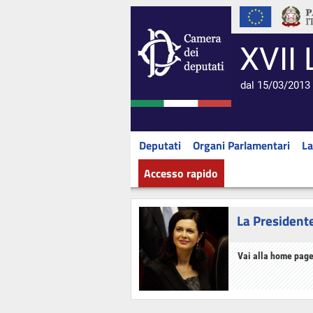
XVII 
dal 15/03/2013 
Deputati
Organi Parlamentari
La
Accesso rapido
La President
Vai alla home page