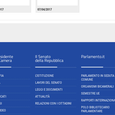
017
07/04/2017
esidente
Il Senato
Parlamento.it
 Camera
della Repubblica
FIA
L'ISTITUZIONE
PARLAMENTO IN SEDUTA
COMUNE
A
LAVORI DEL SENATO
ORGANISMI BICAMERALI
LEGGI E DOCUMENTI
SEMESTRE UE
CATI
ATTUALITÀ
RAPPORTI INTERNAZIONA
SI
RELAZIONI CON I CITTADINI
POLO BIBLIOTECARIO
IDEO
PARLAMENTARE