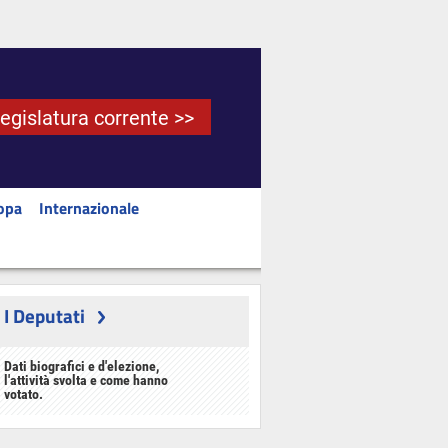
Legislatura corrente >>
opa
Internazionale
I Deputati
Dati biografici e d'elezione,
l'attività svolta e come hanno
votato.