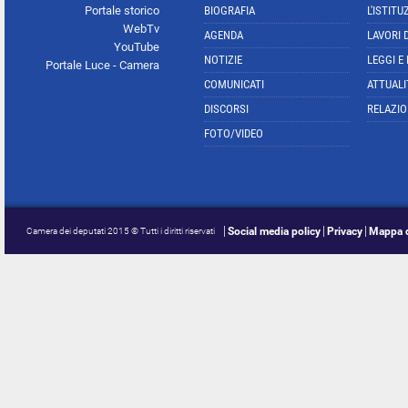
Portale storico
BIOGRAFIA
L'ISTITU
WebTv
AGENDA
LAVORI 
YouTube
NOTIZIE
LEGGI E
Portale Luce - Camera
COMUNICATI
ATTUALI
DISCORSI
RELAZIO
FOTO/VIDEO
Social media policy
Privacy
Mappa d
Camera dei deputati 2015 © Tutti i diritti riservati