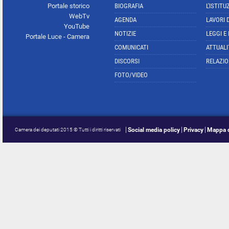
Portale storico
BIOGRAFIA
L'ISTITU
WebTv
AGENDA
LAVORI 
YouTube
NOTIZIE
LEGGI E
Portale Luce - Camera
COMUNICATI
ATTUALI
DISCORSI
RELAZIO
FOTO/VIDEO
Social media policy
Privacy
Mappa d
Camera dei deputati 2015 © Tutti i diritti riservati