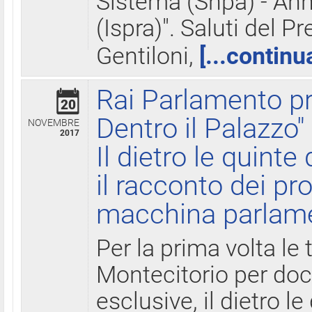
Sistema (Snpa) - Ann
(Ispra)". Saluti del P
Gentiloni,
[...continu
Rai Parlamento pr
20
Dentro il Palazzo"
NOVEMBRE
2017
Il dietro le quint
il racconto dei pro
macchina parlam
Per la prima volta le
Montecitorio per do
esclusive, il dietro le