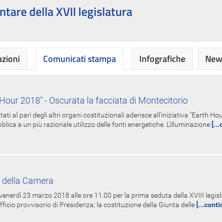
ntare della XVII legislatura
azioni
Comunicati stampa
Infografiche
News
Hour 2018" - Oscurata la facciata di Montecitorio
i al pari degli altri organi costituzionali aderisce all'iniziativa "Earth 
lica a un più razionale utilizzo delle fonti energetiche. L'illuminazione
[..
 della Camera
nerdì 23 marzo 2018 alle ore 11.00 per la prima seduta della XVIII legisla
Ufficio provvisorio di Presidenza; la costituzione della Giunta delle
[...cont