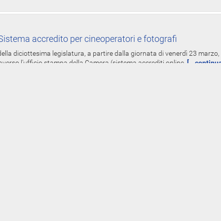
istema accredito per cineoperatori e fotografi
ella diciottesima legislatura, a partire dalla giornata di venerdì 23 marzo, 
averso l'ufficio stampa della Camera (sistema accrediti online,
[...continu
-Line redditi spese elettorali dei parlamentari - Dal 19 mar
Gruppi
oniali, dei redditi e delle spese elettorali per l'anno 2017, presentate dai de
 del 5 luglio 1982 - già diffuse on-line nei siti www.parlamento.it
[...contin
rimi adempimenti deputati XVIII legislatura
tranno svolgere i primi adempimenti amministrativi presso Palazzo Montecit