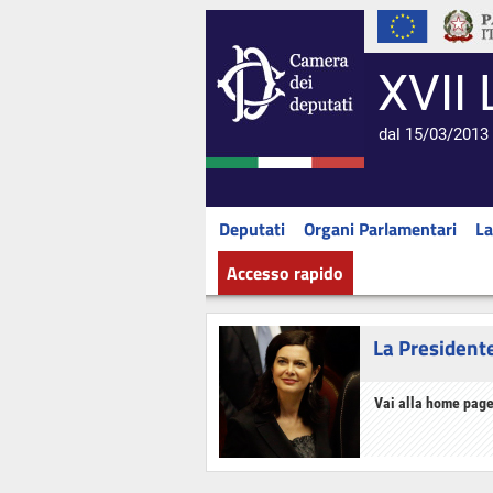
XVII 
dal 15/03/2013 
Deputati
Organi Parlamentari
La
Accesso rapido
La President
Vai alla home page