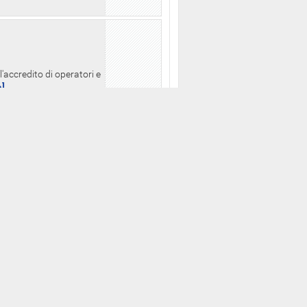
l'accredito di operatori e
a]
zo consultabili
putati della XVII
ua]
orio a partire dalle ore