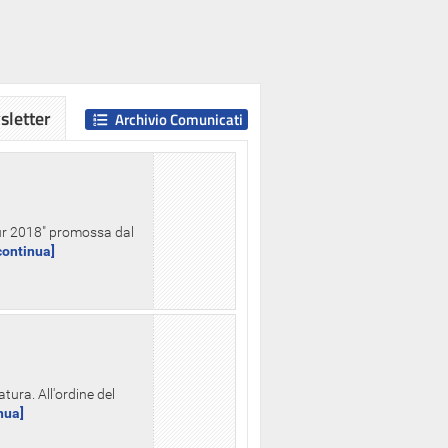
letter
Archivio Comunicati
Hour 2018" promossa dal
.continua]
tura. All'ordine del
inua]