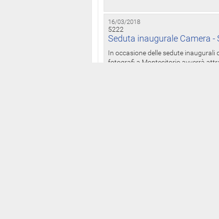
16/03/2018
5222
Seduta inaugurale Camera - S
In occasione delle sedute inaugurali d
fotografi a Montecitorio avverrà attr
16/03/2018
5221
Dichiarazioni patrimoniali: On
anche presso il Palazzo dei 
Il Bollettino delle dichiarazioni patrim
legislatura ai sensi della legge n. 441
15/03/2018
5220
Camera: da martedì alle 12 p
I deputati della XVIII legislatura po