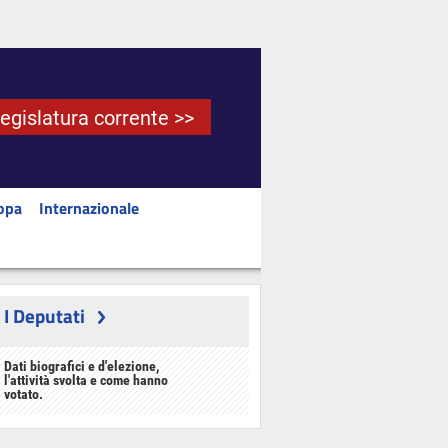
Legislatura corrente >>
opa
Internazionale
I Deputati
Dati biografici e d'elezione,
l'attività svolta e come hanno
votato.