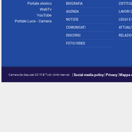
Portale storico
BIOGRAFIA
L'ISTITU
WebTv
AGENDA
LAVORI 
YouTube
NOTIZIE
LEGGI E
Portale Luce - Camera
COMUNICATI
ATTUALI
DISCORSI
RELAZIO
FOTO/VIDEO
Social media policy
Privacy
Mappa d
Camera dei deputati 2015 © Tutti i diritti riservati