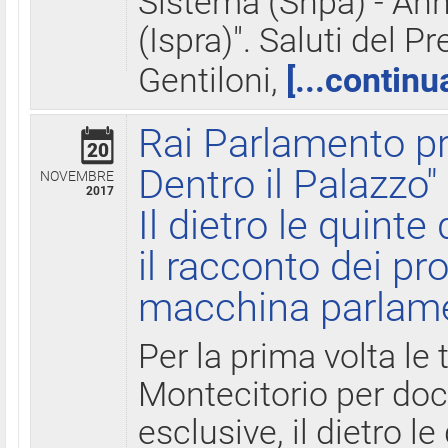
Sistema (Snpa) - Ann
(Ispra)". Saluti del P
Gentiloni,
[...continu
Rai Parlamento pr
20
Dentro il Palazzo"
NOVEMBRE
2017
Il dietro le quint
il racconto dei pro
macchina parlam
Per la prima volta le
Montecitorio per do
esclusive, il dietro le