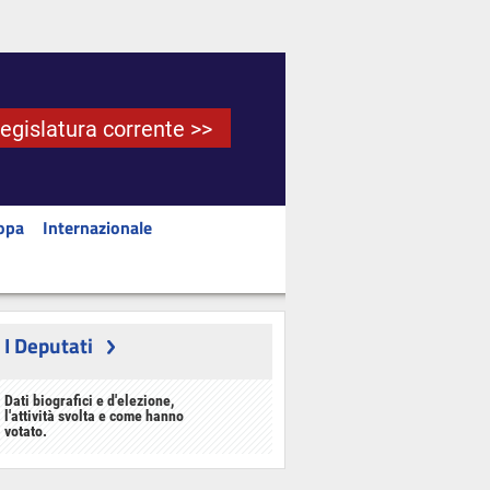
Legislatura corrente >>
opa
Internazionale
I Deputati
Dati biografici e d'elezione,
l'attività svolta e come hanno
votato.