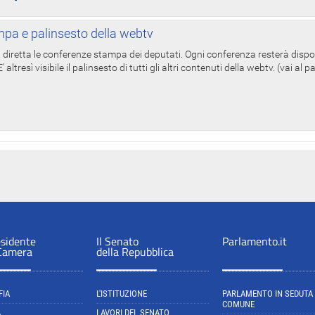
pa e palinsesto della webtv
in diretta le conferenze stampa dei deputati. Ogni conferenza resterà dispo
' altresì visibile il palinsesto di tutti gli altri contenuti della webtv. (vai al 
esidente
Il Senato
Parlamento.it
 Camera
della Repubblica
FIA
L'ISTITUZIONE
PARLAMENTO IN SEDUTA
COMUNE
A
LAVORI DEL SENATO