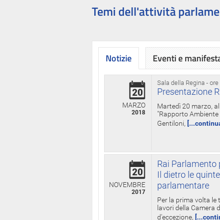
Temi dell'attività parlame
Notizie
Eventi e manifest
Sala della Regina - ore
Presentazione R
20
MARZO
Martedì 20 marzo, all
2018
"Rapporto Ambiente di
Gentiloni,
[...continu
Rai Parlamento p
20
Il dietro le qui
parlamentare
NOVEMBRE
2017
Per la prima volta le
lavori della Camera de
d'eccezione,
[...cont