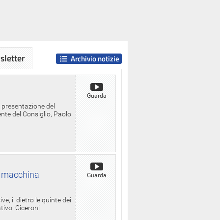
letter
Archivio notizie
Guarda
a presentazione del
ente del Consiglio, Paolo
la macchina
Guarda
, il dietro le quinte dei
ativo. Ciceroni