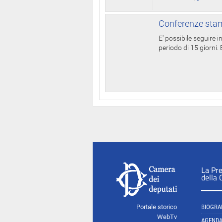
Conferenze stam
E' possibile seguire 
periodo di 15 giorni. E
La Pr
della
Portale storico
BIOGRA
WebTv
AGEND