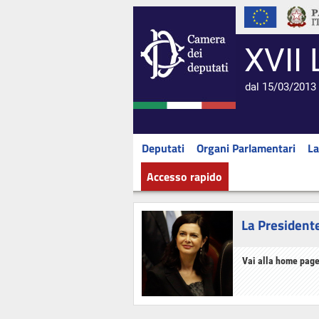
XVII 
dal 15/03/2013 
Deputati
Organi Parlamentari
La
Accesso rapido
La President
Vai alla home page