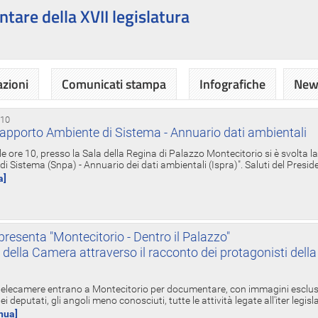
ntare della XVII legislatura
azioni
Comunicati stampa
Infografiche
News
 10
apporto Ambiente di Sistema - Annuario dati ambientali
e ore 10, presso la Sala della Regina di Palazzo Montecitorio si è svolta l
 Sistema (Snpa) - Annuario dei dati ambientali (Ispra)". Saluti del Presid
a]
resenta "Montecitorio - Dentro il Palazzo"
nte della Camera attraverso il racconto dei protagonisti del
 telecamere entrano a Montecitorio per documentare, con immagini esclusive
i deputati, gli angoli meno conosciuti, tutte le attività legate all'iter legisl
inua]