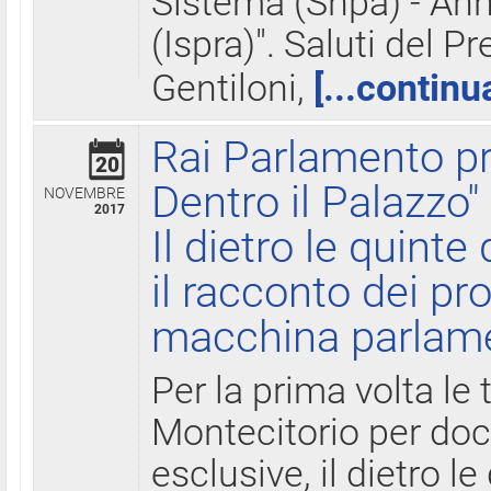
Sistema (Snpa) - Ann
(Ispra)". Saluti del P
Gentiloni,
[...continu
Rai Parlamento pr
20
Dentro il Palazzo"
NOVEMBRE
2017
Il dietro le quint
il racconto dei pro
macchina parlam
Per la prima volta le
Montecitorio per do
esclusive, il dietro le