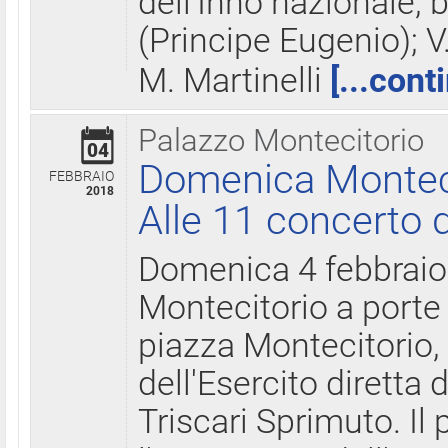
dell'Inno nazionale, 
(Principe Eugenio); V
M. Martinelli
[...cont
Palazzo Montecitorio
04
Domenica Montecit
FEBBRAIO
2018
Alle 11 concerto d
Domenica 4 febbrai
Montecitorio a porte 
piazza Montecitorio, 
dell'Esercito diretta
Triscari Sprimuto. I