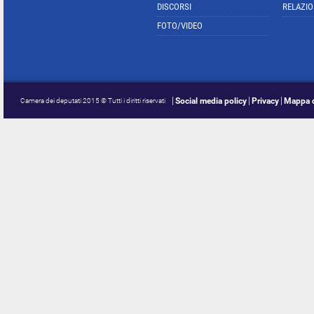
DISCORSI
RELAZIO
FOTO/VIDEO
Social media policy
Privacy
Mappa d
Camera dei deputati 2015 © Tutti i diritti riservati