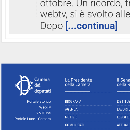
ottobre. Un ricordo, 
webtv, si è svolto all
Dopo
[...continua]
La Presidente
Il Sen
della Camera
della 
Portale storico
BIOGRAFIA
L'ISTITU
WebTv
AGENDA
LAVORI 
YouTube
NOTIZIE
LEGGI E
Portale Luce - Camera
COMUNICATI
ATTUALI