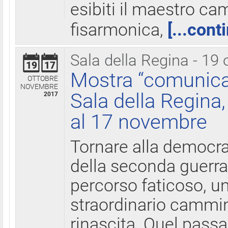
esibiti il maestro c
fisarmonica,
[...cont
Sala della Regina - 19 
19
17
Mostra “comunica
OTTOBRE
NOVEMBRE
Sala della Regina,
2017
al 17 novembre
Tornare alla democra
della seconda guerra 
percorso faticoso, 
straordinario cammin
rinascita. Quel pass