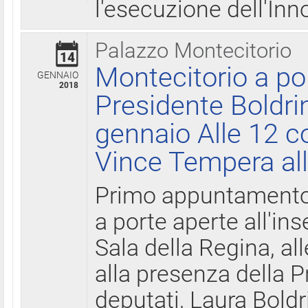
l'esecuzione dell'Inn
Palazzo Montecitorio
14
Montecitorio a po
GENNAIO
2018
Presidente Boldri
gennaio Alle 12 c
Vince Tempera all
Primo appuntamento 
a porte aperte all'in
Sala della Regina, all
alla presenza della 
deputati, Laura Boldri