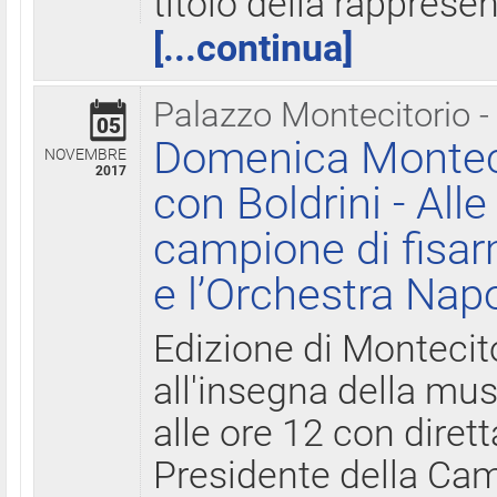
titolo della rapprese
[...continua]
Palazzo Montecitorio -
05
Domenica Monteci
NOVEMBRE
2017
con Boldrini - All
campione di fisar
e l’Orchestra Nap
Edizione di Montecit
all'insegna della mus
alle ore 12 con diret
Presidente della Came