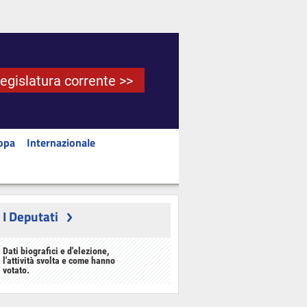
Legislatura corrente >>
opa
Internazionale
I Deputati
Dati biografici e d'elezione,
l'attività svolta e come hanno
votato.