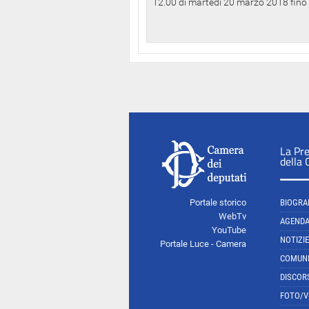
12.00 di martedì 20 marzo 2018 fino a
La Pr
della
Portale storico
BIOGRA
WebTv
AGEND
YouTube
NOTIZIE
Portale Luce - Camera
COMUNI
DISCOR
FOTO/V