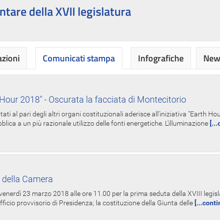
ntare della XVII legislatura
azioni
Comunicati stampa
Infografiche
News
Hour 2018" - Oscurata la facciata di Montecitorio
i al pari degli altri organi costituzionali aderisce all'iniziativa "Earth 
lica a un più razionale utilizzo delle fonti energetiche. L'illuminazione
[..
 della Camera
nerdì 23 marzo 2018 alle ore 11.00 per la prima seduta della XVIII legisla
Ufficio provvisorio di Presidenza; la costituzione della Giunta delle
[...cont