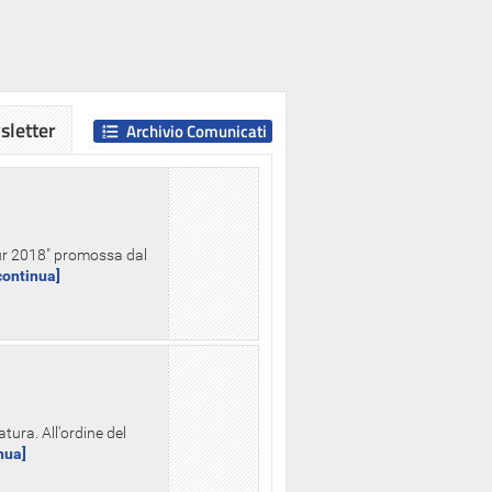
letter
Archivio Comunicati
Hour 2018" promossa dal
.continua]
tura. All'ordine del
inua]