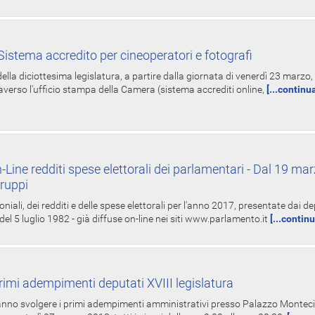
istema accredito per cineoperatori e fotografi
ella diciottesima legislatura, a partire dalla giornata di venerdì 23 marzo, 
averso l'ufficio stampa della Camera (sistema accrediti online,
[...continu
-Line redditi spese elettorali dei parlamentari - Dal 19 mar
Gruppi
oniali, dei redditi e delle spese elettorali per l'anno 2017, presentate dai de
 del 5 luglio 1982 - già diffuse on-line nei siti www.parlamento.it
[...contin
rimi adempimenti deputati XVIII legislatura
tranno svolgere i primi adempimenti amministrativi presso Palazzo Montecit