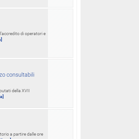
l'accredito di operatori e
a]
zo consultabili
putati della XVII
ua]
orio a partire dalle ore