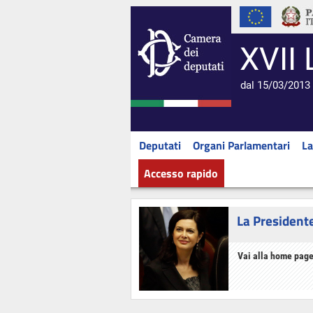
XVII 
dal 15/03/2013 
Deputati
Organi Parlamentari
La
Accesso rapido
La President
Vai alla home page