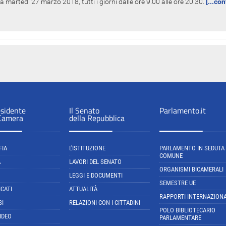
 martedì 27 marzo 2018, tutti i giorni dalle ore 9.00 alle ore 20.30.
[...co
esidente
Il Senato
Parlamento.it
 Camera
della Repubblica
FIA
L'ISTITUZIONE
PARLAMENTO IN SEDUTA
COMUNE
A
LAVORI DEL SENATO
ORGANISMI BICAMERALI
LEGGI E DOCUMENTI
SEMESTRE UE
CATI
ATTUALITÀ
RAPPORTI INTERNAZIONA
SI
RELAZIONI CON I CITTADINI
POLO BIBLIOTECARIO
IDEO
PARLAMENTARE