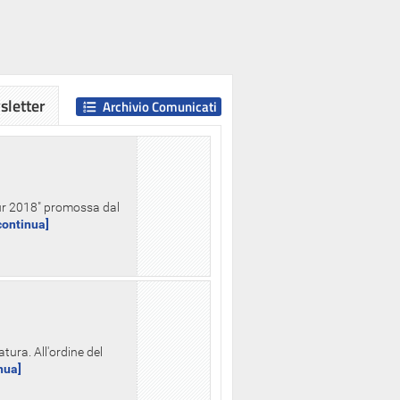
letter
Archivio Comunicati
Hour 2018" promossa dal
.continua]
tura. All'ordine del
inua]