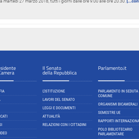
 martedì 27 marzo 2018, tutti i giorni dalle ore 9.00 alle ore 20.30.
[...co
esidente
Il Senato
Parlamento.it
 Camera
della Repubblica
FIA
L'ISTITUZIONE
PARLAMENTO IN SEDUTA
COMUNE
A
LAVORI DEL SENATO
ORGANISMI BICAMERALI
LEGGI E DOCUMENTI
SEMESTRE UE
CATI
ATTUALITÀ
RAPPORTI INTERNAZIONA
SI
RELAZIONI CON I CITTADINI
POLO BIBLIOTECARIO
IDEO
PARLAMENTARE