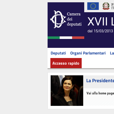
XVII 
dal 15/03/2013 
Deputati
Organi Parlamentari
La
Accesso rapido
La President
Vai alla home page