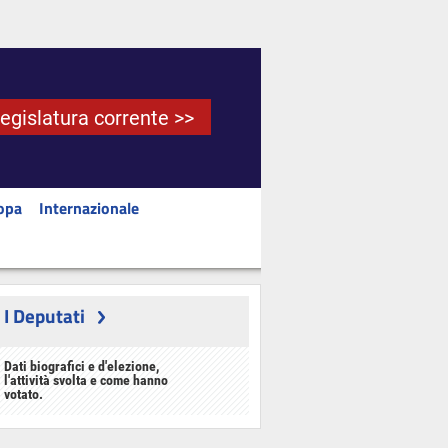
Legislatura corrente >>
opa
Internazionale
I Deputati
Dati biografici e d'elezione,
l'attività svolta e come hanno
votato.