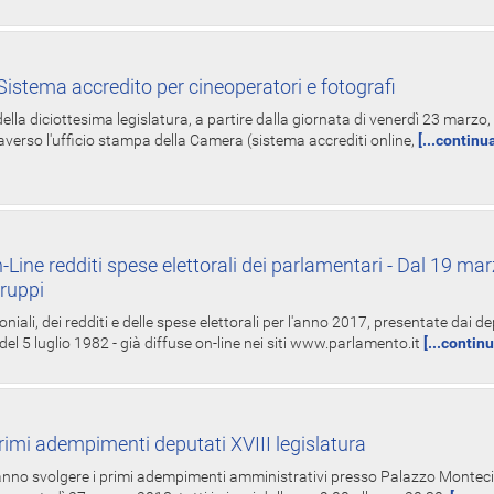
istema accredito per cineoperatori e fotografi
ella diciottesima legislatura, a partire dalla giornata di venerdì 23 marzo, 
averso l'ufficio stampa della Camera (sistema accrediti online,
[...continu
-Line redditi spese elettorali dei parlamentari - Dal 19 mar
Gruppi
oniali, dei redditi e delle spese elettorali per l'anno 2017, presentate dai de
 del 5 luglio 1982 - già diffuse on-line nei siti www.parlamento.it
[...contin
rimi adempimenti deputati XVIII legislatura
tranno svolgere i primi adempimenti amministrativi presso Palazzo Montecit