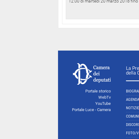
12.00 di martedì 20 marzo 2018 fino a
La Pr
della
Portale storico
BIOGRA
WebTv
AGEND
YouTube
NOTIZIE
Portale Luce - Camera
COMUNI
DISCOR
FOTO/V