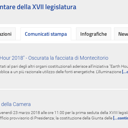
ntare della XVII legislatura
azioni
Comunicati stampa
Infografiche
News
Hour 2018" - Oscurata la facciata di Montecitorio
i al pari degli altri organi costituzionali aderisce all'iniziativa "Earth 
lica a un più razionale utilizzo delle fonti energetiche. L'illuminazione
[..
 della Camera
nerdì 23 marzo 2018 alle ore 11.00 per la prima seduta della XVIII legisla
Ufficio provvisorio di Presidenza; la costituzione della Giunta delle
[...cont