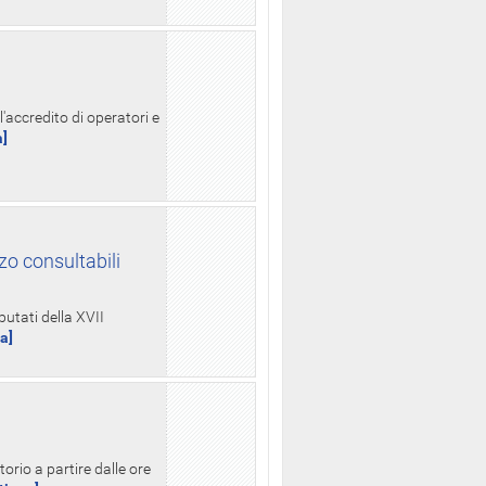
l'accredito di operatori e
a]
zo consultabili
putati della XVII
ua]
orio a partire dalle ore