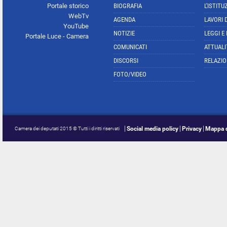
Portale storico
BIOGRAFIA
L'ISTITU
WebTv
AGENDA
LAVORI 
YouTube
NOTIZIE
LEGGI E
Portale Luce - Camera
COMUNICATI
ATTUALI
DISCORSI
RELAZIO
FOTO/VIDEO
Social media policy
Privacy
Mappa d
Camera dei deputati 2015 © Tutti i diritti riservati