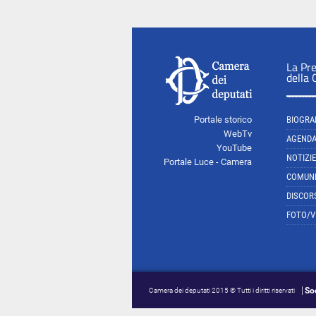
La Pr
della
Portale storico
BIOGRA
WebTv
AGEND
YouTube
NOTIZIE
Portale Luce - Camera
COMUNI
DISCOR
FOTO/V
So
Camera dei deputati 2015 © Tutti i diritti riservati