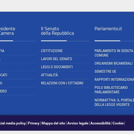
esidente
Il Senato
Parlamento.it
 Camera
della Repubblica
FIA
L'ISTITUZIONE
PARLAMENTO IN SEDUTA
COMUNE
A
LAVORI DEL SENATO
ORGANISMI BICAMERALI
LEGGI E DOCUMENTI
SEMESTRE UE
CATI
ATTUALITÀ
RAPPORTI INTERNAZIONA
SI
RELAZIONI CON I CITTADINI
POLO BIBLIOTECARIO
IDEO
PARLAMENTARE
NORMATTIVA: IL PORTAL
DELLA LEGGE VIGENTE
cial media policy
Privacy
Mappa del sito
Avviso legale
Accessibilità
Cookie