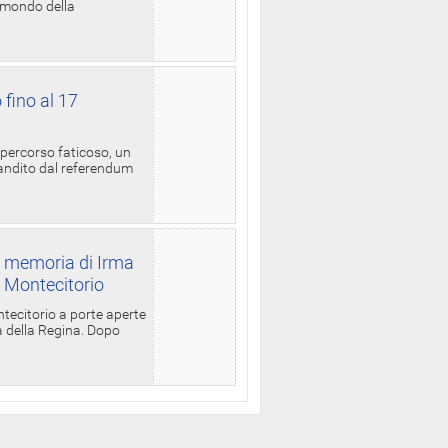
l mondo della
 fino al 17
 percorso faticoso, un
candito dal referendum
a memoria di Irma
a Montecitorio
ntecitorio a porte aperte
la della Regina. Dopo