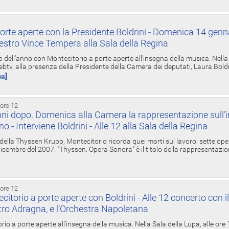
orte aperte con la Presidente Boldrini - Domenica 14 genn
estro Vince Tempera alla Sala della Regina
ell'anno con Montecitorio a porte aperte all'insegna della musica. Nella S
ebtv, alla presenza della Presidente della Camera dei deputati, Laura Boldrin
ua]
 ore 12
ni dopo. Domenica alla Camera la rappresentazione sull’i
ino - Interviene Boldrini - Alle 12 alla Sala della Regina
 della Thyssen Krupp, Montecitorio ricorda quei morti sul lavoro: sette ope
 6 dicembre del 2007. "Thyssen. Opera Sonora" è il titolo della rappresentazi
 ore 12
torio a porte aperte con Boldrini - Alle 12 concerto con i
tro Adragna, e l’Orchestra Napoletana
rio a porte aperte all'insegna della musica. Nella Sala della Lupa, alle ore 