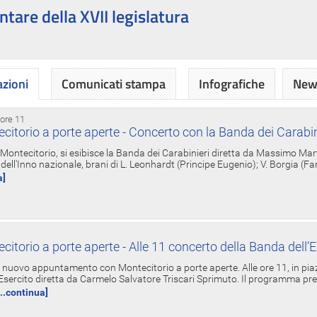
ntare della XVII legislatura
azioni
Comunicati stampa
Infografiche
News
 ore 11
torio a porte aperte - Concerto con la Banda dei Carabin
a Montecitorio, si esibisce la Banda dei Carabinieri diretta da Massimo Mar
dell'Inno nazionale, brani di L. Leonhardt (Principe Eugenio); V. Borgia (F
a]
torio a porte aperte - Alle 11 concerto della Banda dell’E
nuovo appuntamento con Montecitorio a porte aperte. Alle ore 11, in piaz
'Esercito diretta da Carmelo Salvatore Triscari Sprimuto. Il programma pr
...continua]