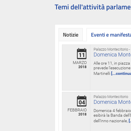
Temi dell'attività parlame
Notizie
Eventi e manifest
Palazzo Montecitorio -
Domenica Monteci
11
MARZO
Alle ore 11, in piazz
2018
prevede l'esecuzione 
Martinelli
[...continu
Palazzo Montecitorio
Domenica Monteci
04
FEBBRAIO
Domenica 4 febbraio 
2018
esibirà la Banda dell
dell'Inno nazionale,
[