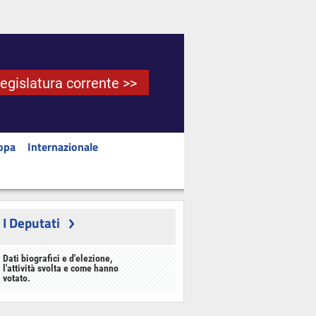
Legislatura corrente >>
opa
Internazionale
I Deputati
Dati biografici e d'elezione,
l'attività svolta e come hanno
votato.