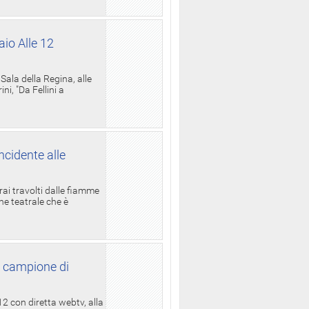
aio Alle 12
ala della Regina, alle
i, "Da Fellini a
ncidente alle
rai travolti dalle fiamme
one teatrale che è
l campione di
12 con diretta webtv, alla