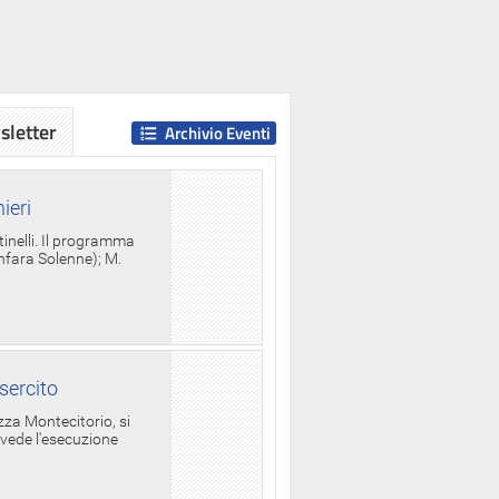
letter
Archivio Eventi
ieri
tinelli. Il programma
anfara Solenne); M.
sercito
za Montecitorio, si
evede l'esecuzione