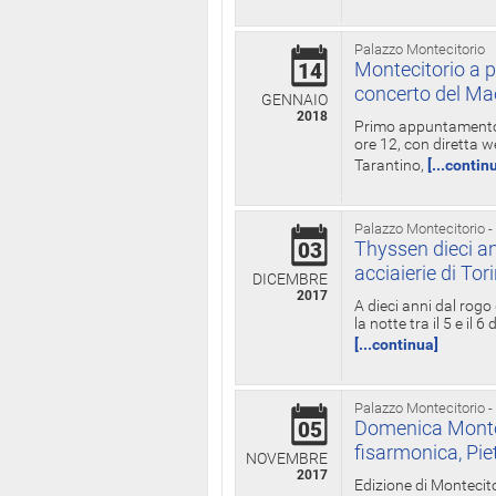
Palazzo Montecitorio
Montecitorio a p
14
concerto del Ma
GENNAIO
2018
Primo appuntamento d
ore 12, con diretta w
Tarantino,
[...contin
Palazzo Montecitorio -
Thyssen dieci an
03
acciaierie di Tor
DICEMBRE
2017
A dieci anni dal rogo
la notte tra il 5 e il
[...continua]
Palazzo Montecitorio -
Domenica Monteci
05
fisarmonica, Pie
NOVEMBRE
2017
Edizione di Montecito