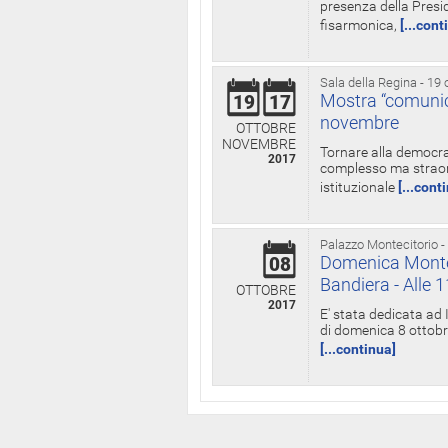
presenza della Presid
fisarmonica,
[...cont
Sala della Regina - 19 
Mostra “comunica
19
17
novembre
OTTOBRE
NOVEMBRE
Tornare alla democra
2017
complesso ma straord
istituzionale
[...cont
Palazzo Montecitorio -
Domenica Monteci
08
Bandiera - Alle 
OTTOBRE
2017
E' stata dedicata ad 
di domenica 8 ottobre
[...continua]