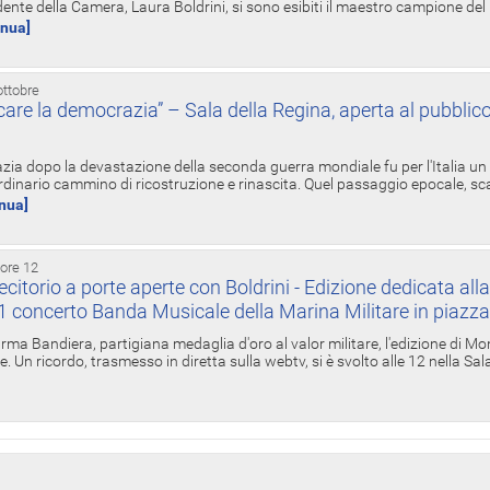
ente della Camera, Laura Boldrini, si sono esibiti il maestro campione de
inua]
ottobre
re la democrazia” – Sala della Regina, aperta al pubblico
zia dopo la devastazione della seconda guerra mondiale fu per l'Italia un
inario cammino di ricostruzione e rinascita. Quel passaggio epocale, s
inua]
 ore 12
torio a porte aperte con Boldrini - Edizione dedicata all
11 concerto Banda Musicale della Marina Militare in piazz
Irma Bandiera, partigiana medaglia d'oro al valor militare, l'edizione di Mo
. Un ricordo, trasmesso in diretta sulla webtv, si è svolto alle 12 nella Sa