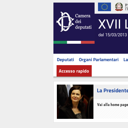
XVII 
dal 15/03/2013 
Deputati
Organi Parlamentari
La
Accesso rapido
La President
Vai alla home page