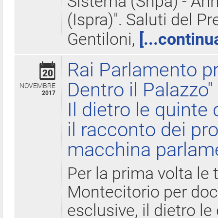
Sistema (Snpa) - Ann
(Ispra)". Saluti del P
Gentiloni,
[...continu
Rai Parlamento pr
20
Dentro il Palazzo"
NOVEMBRE
2017
Il dietro le quint
il racconto dei pro
macchina parlam
Per la prima volta le
Montecitorio per do
esclusive, il dietro le