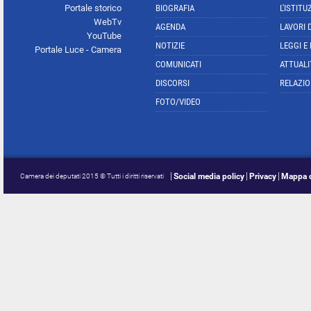
Portale storico
BIOGRAFIA
L'ISTITU
WebTv
AGENDA
LAVORI 
YouTube
NOTIZIE
LEGGI E
Portale Luce - Camera
COMUNICATI
ATTUALI
DISCORSI
RELAZIO
FOTO/VIDEO
Social media policy
Privacy
Mappa d
Camera dei deputati 2015 © Tutti i diritti riservati