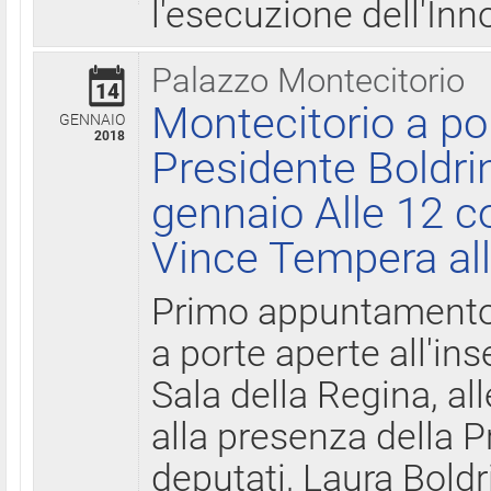
l'esecuzione dell'Inn
Palazzo Montecitorio
14
Montecitorio a po
GENNAIO
2018
Presidente Boldri
gennaio Alle 12 c
Vince Tempera all
Primo appuntamento 
a porte aperte all'in
Sala della Regina, all
alla presenza della 
deputati, Laura Boldri