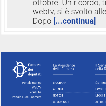
ottobre. Un ricordo, 
webtv, si è svolto all
Dopo
[...continua]
La Presidente
Il Sen
della Camera
della 
Portale storico
BIOGRAFIA
L'ISTITU
WebTv
AGENDA
LAVORI 
YouTube
NOTIZIE
LEGGI E
Portale Luce - Camera
COMUNICATI
ATTUALI