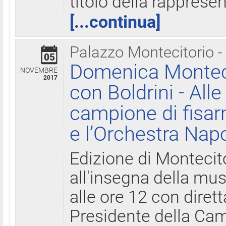
titolo della rapprese
[...continua]
Palazzo Montecitorio -
05
Domenica Monteci
NOVEMBRE
2017
con Boldrini - All
campione di fisar
e l’Orchestra Nap
Edizione di Montecit
all'insegna della mus
alle ore 12 con diret
Presidente della Came