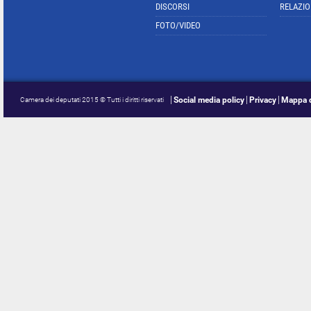
DISCORSI
RELAZIO
FOTO/VIDEO
Social media policy
Privacy
Mappa d
Camera dei deputati 2015 © Tutti i diritti riservati