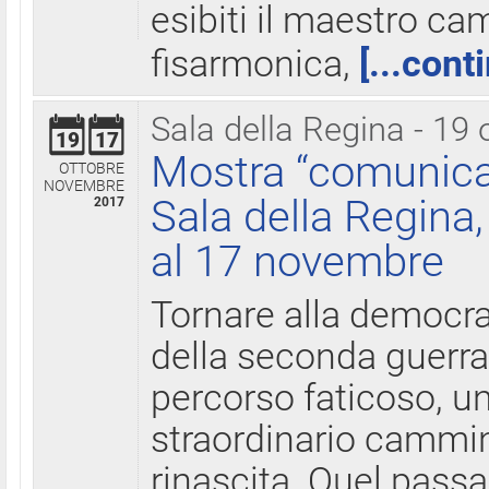
esibiti il maestro c
fisarmonica,
[...cont
Sala della Regina - 19 
19
17
Mostra “comunica
OTTOBRE
NOVEMBRE
Sala della Regina,
2017
al 17 novembre
Tornare alla democra
della seconda guerra 
percorso faticoso, 
straordinario cammin
rinascita. Quel pass