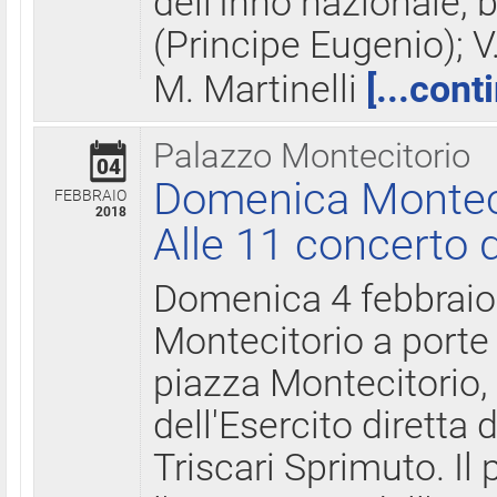
dell'Inno nazionale, 
(Principe Eugenio); V
M. Martinelli
[...cont
Palazzo Montecitorio
04
Domenica Montecit
FEBBRAIO
2018
Alle 11 concerto d
Domenica 4 febbrai
Montecitorio a porte 
piazza Montecitorio, 
dell'Esercito diretta
Triscari Sprimuto. I