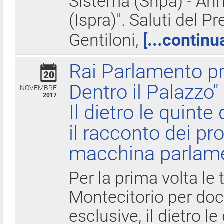
Sistema (Snpa) - Ann
(Ispra)". Saluti del P
Gentiloni,
[...continu
Rai Parlamento pr
20
Dentro il Palazzo"
NOVEMBRE
2017
Il dietro le quint
il racconto dei pro
macchina parlam
Per la prima volta le
Montecitorio per do
esclusive, il dietro le