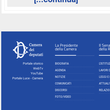
La Presidente
Il Sen
della Camera
della 
Portale storico
BIOGRAFIA
L'ISTITU
WebTv
AGENDA
LAVORI 
YouTube
NOTIZIE
LEGGI E
Portale Luce - Camera
COMUNICATI
ATTUALI
DISCORSI
RELAZIO
FOTO/VIDEO