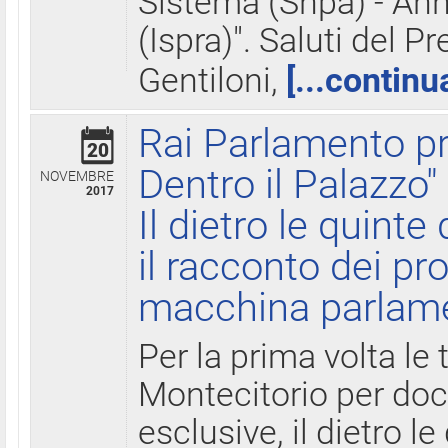
Sistema (Snpa) - Ann
(Ispra)". Saluti del P
Gentiloni,
[...continu
Rai Parlamento pr
20
Dentro il Palazzo"
NOVEMBRE
2017
Il dietro le quint
il racconto dei pro
macchina parlam
Per la prima volta le
Montecitorio per do
esclusive, il dietro le